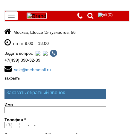
(0)
Toggle
navigation
Москва, Шоссе Энтузиастов, 56
пн-пт 9:00 – 18:00
Задать вопрос
+7(499) 390-32-39
sale@mebmetall.ru
закрыть
Заказать обратный звонок
Имя
Телефон
*