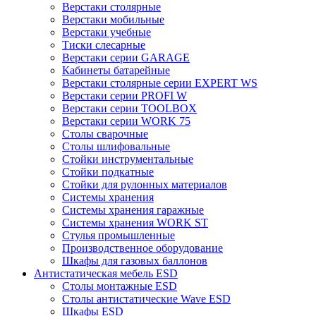
Верстаки столярные
Верстаки мобильные
Верстаки учебные
Тиски слесарные
Верстаки серии GARAGE
Кабинеты батарейные
Верстаки столярные серии EXPERT WS
Верстаки серии PROFI W
Верстаки серии TOOLBOX
Верстаки серии WORK 75
Столы сварочные
Столы шлифовальные
Стойки инструментальные
Стойки подкатные
Стойки для рулонных материалов
Системы хранения
Системы хранения гаражные
Системы хранения WORK ST
Стулья промышленные
Производственное оборудование
Шкафы для газовых баллонов
Антистатическая мебель ESD
Столы монтажные ESD
Столы антистатические Wave ESD
Шкафы ESD