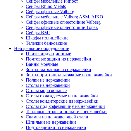
Сейфы мебельные Рипост
Сейфы Rhino Metals
Сейфы офисные Valberg
Сейфы мебельные Valberg ASM, AIKO
Сейфы офисные огнестойкие Valberg
Сейфы офисные огнестойкие Topaz
Сейфы ВМI
Шкафы полицейские
Тележки банковские
Нейтральное оборудование
Плиты индукционные
Почтовые ящики из нержавейки
Ванны моечные
Зонты вытяжные из нержавейки
Зонты приточно-вытяжные из нержавейки
Полки из нержавейки
Столы из нержавейки
Столы морозильные
Столы охлаждаемые из нержавейки
Столы кондитерские из нержавейки
Столы под кофемашину из нержавейки
Тепловые столы и полки из нержавейки
Скамьи из нержавеющей стали
Шпильки из нержавейки
Подтоварники из нержавейки