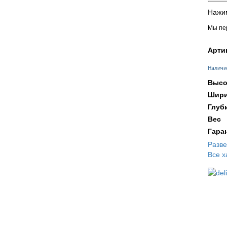
Нажим
Мы пер
Арти
Наличи
Высо
Шири
Глуб
Вес
Гара
Разв
Все х