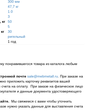
300 мм
47,7 кг
1.0
3
 кг
50
5
 кг
30
ригельный
1 год
пку понравившегося товара из каталога любым
ктронной почте
sale@mebmetall.ru
. При заказе на
ужно приложить карточку реквизитов вашей
 счета на оплату. При заказе на физическое лицо
покупателя и данные документа удостоверяющего
айте.
Мы свяжемся с вами чтобы уточнить
казе нужно указать данные для выставления счета