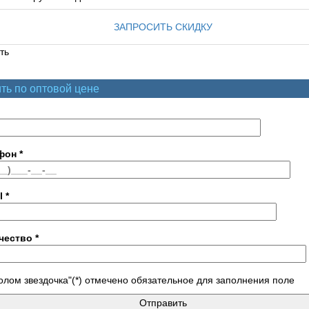
ЗАПРОСИТЬ СКИДКУ
ть
ть по оптовой цене
фон
*
l
*
чество
*
лом звездочка"(*) отмечено обязательное для заполнения поле