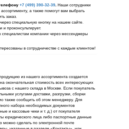
 телефону
+7 (499) 390-32-39
.
Наши сотрудники
 ассортименту, а также помогут вам выбрать
ь заказ.
через специальную кнопку на нашем сайте.
и и проконсультирует.
 к специалистам компании через мессенджеры
ересованы в сотрудничестве с каждым клиентом!
родукцию из нашего ассортимента создается
ена окончательная стоимость всех интересующих
ывоза с нашего склада в Москве. Если покупатель
ьными услугами доставки, разгрузки, сборки
мо также сообщить об этом менеджеру. Для
лного набора необходимых документов
ые и кассовые чеки и т. д.) от покупателя
ты юридического лица либо паспортные данные
о можно сделать по электронной почте
еры, указанные в разделе «Контакты», или