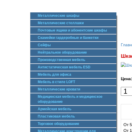
Металлические шкафы
Металлические стеллажи
Почтовые ящики и абонентские шкафы
Скамейки гардеробные и банкетки
Глав
Сейфы
Нейтральное оборудование
Шкаф
Производственная мебель
Антистатическая мебель ESD
Мебель для офиса
Цена
Мебель в стиле LOFT
Металлические кровати
Медицинская мебель и медицинское
оборудование
Армейская мебель
Пластиковая мебель
Торговое оборудование
От 5
От 1
Металлические конструкции для