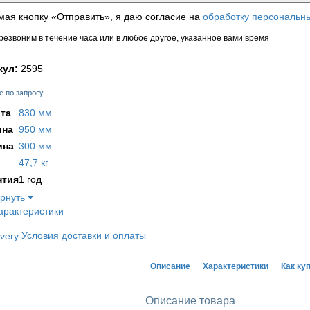
ая кнопку «Отправить», я даю согласие на
обработку персональн
езвоним в течение часа или в любое другое, указанное вами время
кул:
2595
е по запросу
та
830 мм
на
950 мм
ина
300 мм
47,7 кг
нтия
1 год
ернуть
арактеристики
Условия доставки и оплаты
Описание
Характеристики
Как ку
Описание товара