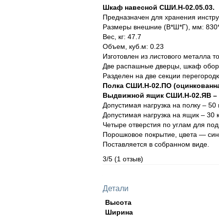
Шкаф навесной СШИ.Н-02.05.03.
Предназначен для хранения инстру
Размеры внешние (В*Ш*Г), мм: 830
Вес, кг: 47.7
Объем, куб.м: 0.23
Изготовлен из листового металла т
Две распашные дверцы, шкаф обору
Разделен на две секции перегород
Полка СШИ.Н-02.ПО (оцинкованная
Выдвижной ящик СШИ.Н-02.ЯВ – 
Допустимая нагрузка на полку – 50 к
Допустимая нагрузка на ящик – 30 к
Четыре отверстия по углам для по
Порошковое покрытие, цвета — син
Поставляется в собранном виде.
3/5
(1 отзыв)
Детали
Высота
Ширина