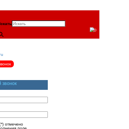
скать
0
ru
звонок
й звонок
(*) отмечено
полнения поле