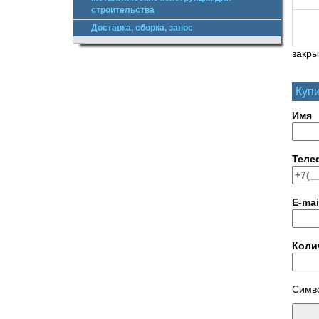
строительства
Доставка, сборка, занос
закры
Купи
Имя
Теле
E-mai
Коли
Симво