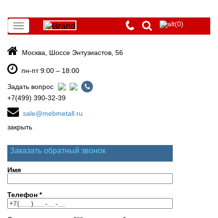
(0)
Toggle
navigation
Москва, Шоссе Энтузиастов, 56
пн-пт 9:00 – 18:00
Задать вопрос
+7(499) 390-32-39
sale@mebmetall.ru
закрыть
Заказать обратный звонок
Имя
Телефон
*