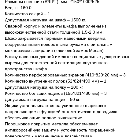
Размеры внешние (В*Ш*Г), мм: 2150*1000*525
Вес, кг: 160.0
Количество секций – 1
Допустимая нагрузка на шкаф – 1500 кг.
Сварной корпус и элементы шкафа выполнены из
высококачественной стали толщиной 1.5-2.0 мм.
Шкаф закрывается парными навесными дверями,
оборудованными поворотными ручками с ригельным
механизмом запирания (ключевой замок Mesan).
В низу навесных дверей имеются специальные декоративные
вырезы для естественной вентиляции внутреннего
пространства шкафа.
Количество перфорированных экранов (410*820*20 мм) – 3
Количество внутренних полок (52*824*490 мм) – 1
Допустимая нагрузка на полку – 200 кг.
Количество больших ящиков (155*821*480 мм) – 3
Допустимая нагрузка на ящик – 50 кг.
Ящики устанавливаются на усиленные шариковые
направляющие с функцией автоматического доводчика,
обеспечивающие полное выдвижение.
Порошковое покрытие металла обеспечивает
антикоррозийную защиту и устойчивость покрашенной
поверхности к механическим воздействиям.