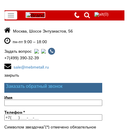
(0)
Toggle
navigation
Москва, Шоссе Энтузиастов, 56
пн-пт 9:00 – 18:00
Задать вопрос
+7(499) 390-32-39
sale@mebmetall.ru
закрыть
Заказать обратный звонок
Имя
Телефон
*
Символом звездочка"(*) отмечено обязательное