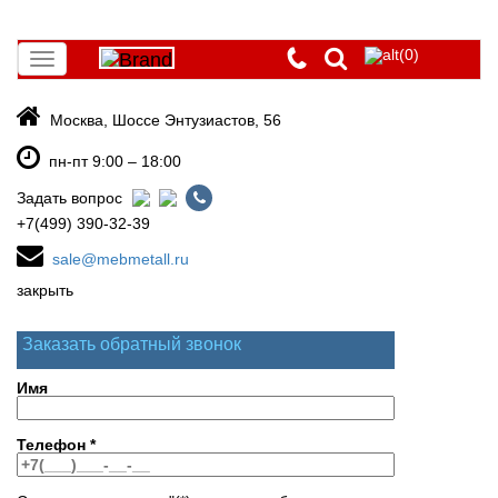
(0)
Toggle
navigation
Москва, Шоссе Энтузиастов, 56
пн-пт 9:00 – 18:00
Задать вопрос
+7(499) 390-32-39
sale@mebmetall.ru
закрыть
Заказать обратный звонок
Имя
Телефон
*