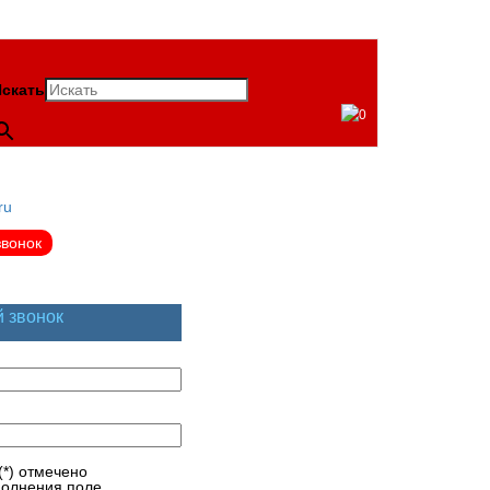
скать
0
ru
звонок
й звонок
(*) отмечено
полнения поле