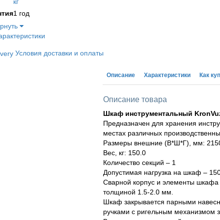
кг
нтия
1 год
ернуть
арактеристики
Условия доставки и оплаты
Описание
Характеристики
Как ку
Описание товара
Шкаф инструментальный KronVuz
Предназначен для хранения инстру
местах различных производственн
Размеры внешние (В*Ш*Г), мм: 215
Вес, кг: 150.0
Количество секций – 1
Допустимая нагрузка на шкаф – 1500
Сварной корпус и элементы шкафа 
толщиной 1.5-2.0 мм.
Шкаф закрывается парными навес
ручками с ригельным механизмом з