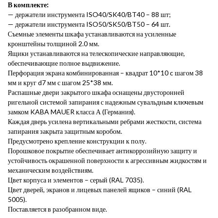
В комплекте:
— держатели инструмента ISO40/SK40/BT40 – 88 шт;
— держатели инструмента ISO50/SK50/BT50 – 64 шт.
Съемные элементы шкафа устанавливаются на усиленные
кронштейны толщиной 2.0 мм.
Ящики устанавливаются на телескопические направляющие,
обеспечивающие полное выдвижение.
Перфорация экрана комбинированная – квадрат 10*10 c шагом 38
мм и круг d7 мм с шагом 25*38 мм.
Распашные двери закрытого шкафа оснащены двусторонней
ригельной системой запирания с надежным сувальдным ключевым
замком KABA MAUER класса А (Германия).
Каждая дверь усилена вертикальными ребрами жесткости, система
запирания закрыта защитным коробом.
Предусмотрено крепление конструкции к полу.
Порошковое покрытие обеспечивает антикоррозийную защиту и
устойчивость окрашенной поверхности к агрессивным жидкостям и
механическим воздействиям.
Цвет корпуса и элементов – серый (RAL 7035).
Цвет дверей, экранов и лицевых панелей ящиков – синий (RAL
5005).
Поставляется в разобранном виде.