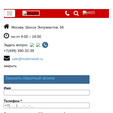
(0)
Toggle
navigation
Москва, Шоссе Энтузиастов, 56
пн-пт 9:00 – 18:00
Задать вопрос
+7(499) 390-32-39
sale@mebmetall.ru
закрыть
Заказать обратный звонок
Имя
Телефон
*