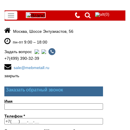
(0)
Toggle
navigation
Москва, Шоссе Энтузиастов, 56
пн-пт 9:00 – 18:00
Задать вопрос
+7(499) 390-32-39
sale@mebmetall.ru
закрыть
Заказать обратный звонок
Имя
Телефон
*