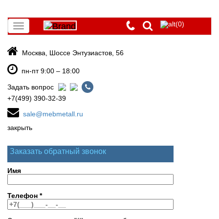
(0)
Toggle
navigation
Москва, Шоссе Энтузиастов, 56
пн-пт 9:00 – 18:00
Задать вопрос
+7(499) 390-32-39
sale@mebmetall.ru
закрыть
Заказать обратный звонок
Имя
Телефон
*