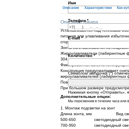
Имя
Описание
Характеристики
Как ку
Телефон
*
Описание товара
Устанавливается над тепловым об
питания для улавливания избыточно
E-mail
*
сгорания.
Зонты изготавливаются из пищевой
Жироулавливатели (лабиринтные ф
Количество
*
304.
Фиксированная высота конструкции
Конструкция предусматривает снят
Символом звездочка"(*) отмече
жироулавливателей (лабиринтных фи
Поверхность глянцевая, сварные ш
При большом размере предусмотре
Нажимая кнопку «Отправить», 
Дополнительные опции:
Мы перезвоним в течение часа или в
1. Монтаж подсветки на зонт
Длина зонта, мм Вид 
500-650 светодиодный све
700-950 светодиодный све