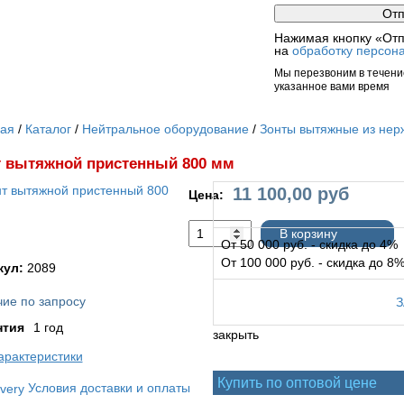
Нажимая кнопку «Отп
на
обработку персон
Мы перезвоним в течение
указанное вами время
ная
Каталог
Нейтральное оборудование
Зонты вытяжные из нер
 вытяжной пристенный 800 мм
11 100,00
руб
Цена:
В корзину
От 50 000 руб. - скидка до 4%
От 100 000 руб. - скидка до 8
кул:
2089
ие по запросу
нтия
1 год
закрыть
арактеристики
Купить по оптовой цене
Условия доставки и оплаты