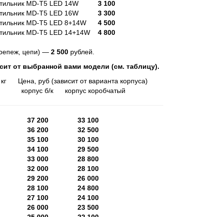
етильник MD-T5 LED 14W
3 100
етильник MD-T5 LED 16W
3 300
тильник MD-T5 LED 8+14W
4 500
ильник MD-T5 LED 14+14W
4 800
крепеж, цепи) —
2 500
рублей.
сит от выбранной вами модели (см. таблицу).
ена, руб (зависит от варианта корпуса)
б/к корпус коробчатый
 57.8
37 200
33 100
 55.7
36 200
32 500
 53.7
35 100
30 100
 51.7
34 100
29 500
 49.6
33 000
28 800
 47.6
32 000
28 100
 45.5
29 200
26 000
 43.5
28 100
24 800
 41.5
27 100
24 100
 39.4
26 000
23 500