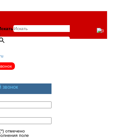
Искать
0
×
ru
звонок
й звонок
(*) отмечено
полнения поле