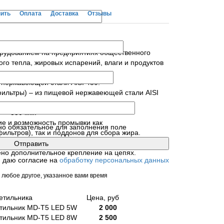
пить
Оплата
Доставка
Отзывы
орудованием на предприятиях общественного
го тепла, жировых испарений, влаги и продуктов
 нержавеющей стали AISI 430.
ильтры) – из пищевой нержавеющей стали AISI
 — 350 мм.
ие и возможность промывки как
но обязательное для заполнения поле
льтров), так и поддонов для сбора жира.
вы обесцвечены.
но дополнительное крепление на цепях.
я даю согласие на
обработку персональных данных
 любое другое, указанное вами время
светильника Цена, руб
тильник MD-T5 LED 5W
2 000
тильник MD-T5 LED 8W
2 500