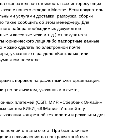
ена окончательная стоимость всех интересующих
ывоза с нашего склада в Москве. Если покупатель
ьными услугами доставки, разгрузки, сборки
мо также сообщить об этом менеджеру. Для
лного набора необходимых документов
ые и кассовые чеки и т. д.) от покупателя
ты юридического лица либо паспортные данные
о можно сделать по электронной почте
еры, указанные в разделе «Контакты», или
бумажном носителе.
ершить перевод на расчетный счет организации:
иц по реквизитам, указанным в счете;
ронных платежей (СБП, МИР, «Сбербанк Онлайн»
ежных систем КИВИ, «ЮМани». Уточняйте у
ьзования конкретной технологии и реквизиты для
сле полной оплаты счета! При безналичном
ения о зачислении на наш расчетный счет.