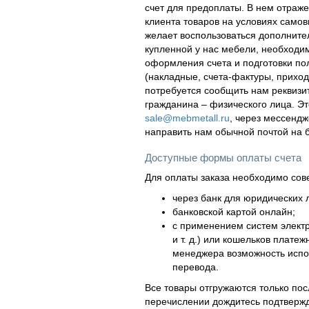
счет для предоплаты. В нем отраж
клиента товаров на условиях самов
желает воспользоваться дополнител
купленной у нас мебели, необходи
оформления счета и подготовки по
(накладные, счета-фактуры, приходн
потребуется сообщить нам реквизи
гражданина – физического лица. Эт
sale@mebmetall.ru
, через мессендж
направить нам обычной почтой на 
Доступные формы оплаты счета
Для оплаты заказа необходимо сов
через банк для юридических л
банковской картой онлайн;
с применением систем элект
и т. д.) или кошельков плат
менеджера возможность испол
перевода.
Все товары отгружаются только по
перечислении дождитесь подтвержд