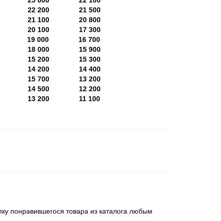
 37.4
25 000
22 100
 35.3
22 200
21 500
 33.3
21 100
20 800
 31.3
20 100
17 300
 29.2
19 000
16 700
 27.2
18 000
15 900
25.1
15 200
15 300
23.1
14 200
14 400
21.1
15 700
13 200
19.0
14 500
12 200
17.0
13 200
11 100
пку понравившегося товара из каталога любым