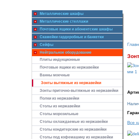
Металлические шкафы
Металлические стеллажи
Почтовые ящики и абонентские шкафы
Скамейки гардеробные и банкетки
Глав
Сейфы
Нейтральное оборудование
Зонт
Плиты индукционные
Почтовые ящики из нержавейки
Ванны моечные
Зонты вытяжные из нержавейки
Зонты приточно-вытяжные из нержавейки
Арти
Полки из нержавейки
Налич
Столы из нержавейки
Гара
Столы морозильные
Столы охлаждаемые из нержавейки
Все х
Столы кондитерские из нержавейки
Столы под кофемашину из нержавейки