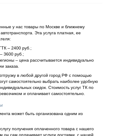
нные у нас товары по Москве и ближнему
втотранспорта. Эта услуга платная, ее
ателя:
ТТК – 2400 руб.;
– 3600 руб.;
регионы – цена рассчитывается индивидуально
и заказа.
отгрузку в любой другой город РФ с помощью
огут самостоятельно выбрать наиболее удобную
ндивидуальных скидок. Стоимость услуг ТК по
еревозчиком и оплачивает самостоятельно.
ны
иента может быть организована одним из
слугу получения оплаченного товара с нашего
м он сам оплачивает услуги доставки, с нашей