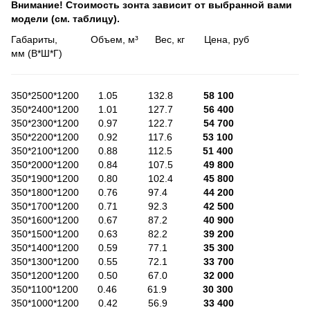
Внимание! Стоимость зонта зависит от выбранной вами
модели (см. таблицу).
Габариты, Объем, м³ Вес, кг Цена, руб
мм (В*Ш*Г)
350*2500*1200 1.05 132.8
58 100
350*2400*1200 1.01 127.7
56 400
350*2300*1200 0.97 122.7
54 700
350*2200*1200 0.92 117.6
53 100
350*2100*1200 0.88 112.5
51 400
350*2000*1200 0.84 107.5
49 800
350*1900*1200 0.80 102.4
45 800
350*1800*1200 0.76 97.4
44 200
350*1700*1200 0.71 92.3
42 500
350*1600*1200 0.67 87.2
40 900
350*1500*1200 0.63 82.2
39 200
350*1400*1200 0.59 77.1
35 300
350*1300*1200 0.55 72.1
33 700
350*1200*1200 0.50 67.0
32 000
350*1100*1200 0.46 61.9
30 300
350*1000*1200 0.42 56.9
33 400