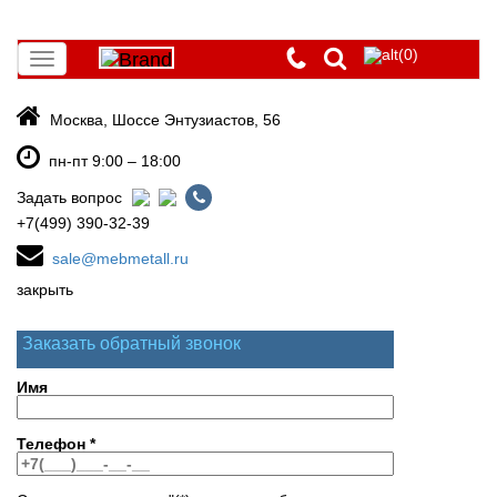
(0)
Toggle
navigation
Москва, Шоссе Энтузиастов, 56
пн-пт 9:00 – 18:00
Задать вопрос
+7(499) 390-32-39
sale@mebmetall.ru
закрыть
Заказать обратный звонок
Имя
Телефон
*