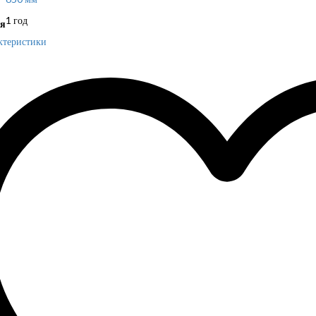
1 год
я
ктеристики