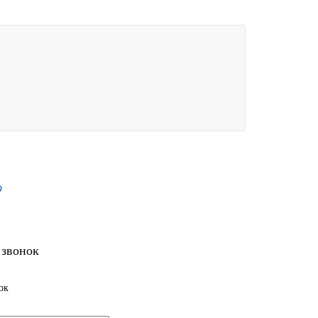
9
 звонок
ок