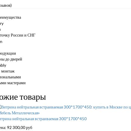
тзывов)
еимущества
а
 точку России и СНГ
родукции
ны до дверей
и монтаж
иональными
ыми мастерами
ожие товары
итрина нейтральная встраиваемая 300*1700*450
ена:
92 300,00
руб