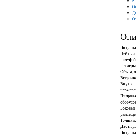
Ка
О
Д
О
Опи
Витрина
Нейтраль
полуфаб
Размеры
Объем, л
Встраива
Внутрен
нержавею
Пищевая 
оборудо
Боковые 
размеще
Толщина
Две пар
Витрина