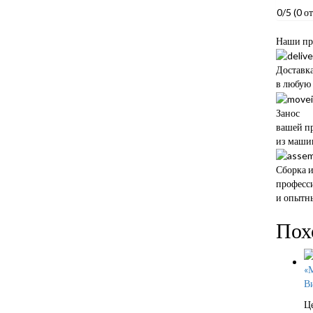
0/5
(0 о
Наши пр
Доставк
в любую
Занос
вашей п
из маши
Сборка 
професс
и опытн
Пох
В
Ц