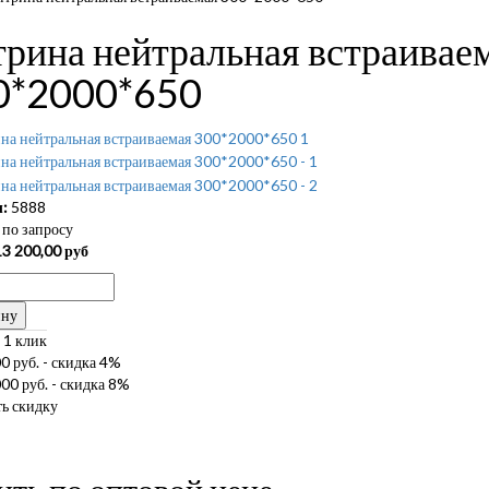
рина нейтральная встраивае
0*2000*650
:
5888
по запросу
13 200,00
руб
ину
 1 клик
0 руб. - скидка 4%
00 руб. - скидка 8%
ь скидку
ить по оптовой цене