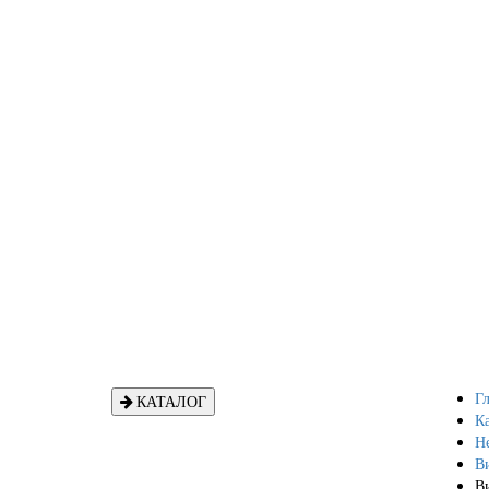
Гл
КАТАЛОГ
Ка
Н
В
В