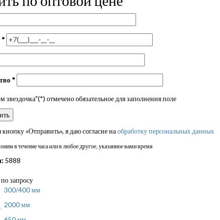
н
*
ство
*
 звездочка"(*) отмечено обязательное для заполнения поле
кнопку «Отправить», я даю согласие на
обработку персональных данных
ним в течение часа или в любое другое, указанное вами время
:
5888
по запросу
300/400 мм
2000 мм
а
650 мм