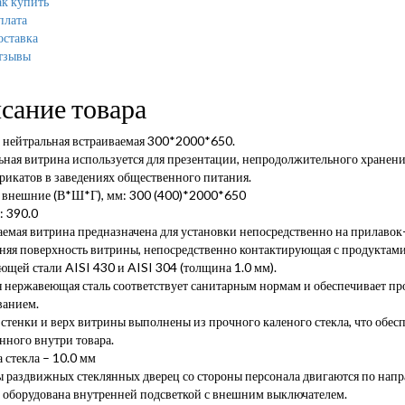
к купить
плата
оставка
тзывы
сание товара
 нейтральная встраиваемая 300*2000*650.
ная витрина используется для презентации, непродолжительного хранени
рикатов в заведениях общественного питания.
 внешние (В*Ш*Г), мм: 300 (400)*2000*650
: 390.0
емая витрина предназначена для установки непосредственно на прилавок-
няя поверхность витрины, непосредственно контактирующая с продуктами
щей стали AISI 430 и AISI 304 (толщина 1.0 мм).
нержавеющая сталь соответствует санитарным нормам и обеспечивает про
ванием.
стенки и верх витрины выполнены из прочного каленого стекла, что обес
нного внутри товара.
 стекла – 10.0 мм
ы раздвижных стеклянных дверец со стороны персонала двигаются по нап
 оборудована внутренней подсветкой с внешним выключателем.