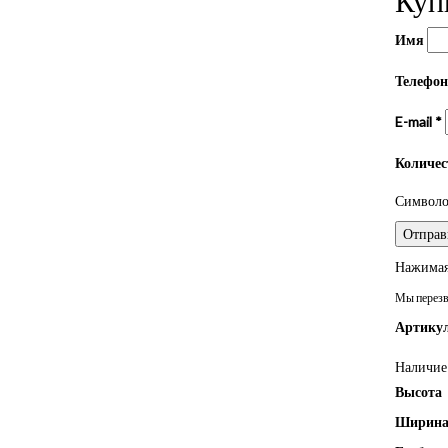
Имя
Телефо
E-mail
*
Количе
Символом
Нажимая 
Мы перезво
Артикул
Наличие 
Высота
Ширин