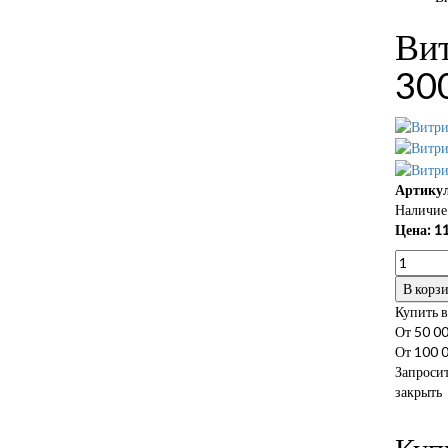
Вит
30
Артикул
Наличие 
Цена:
1
В корз
Купить в
От 50 00
От 100 0
Запросит
закрыть
Куп