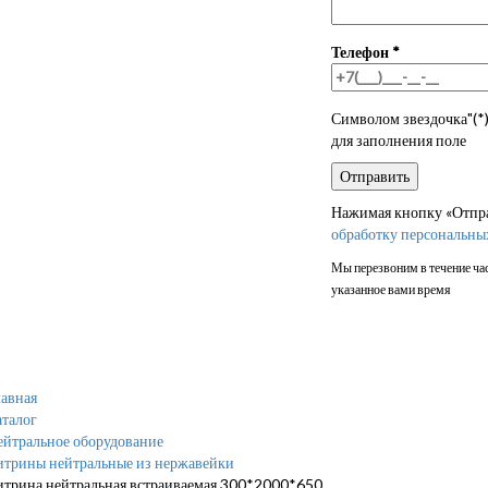
Телефон
*
Символом звездочка"(*)
для заполнения поле
Нажимая кнопку «Отправ
обработку персональны
Мы перезвоним в течение час
указанное вами время
авная
талог
ейтральное оборудование
итрины нейтральные из нержавейки
итрина нейтральная встраиваемая 300*2000*650