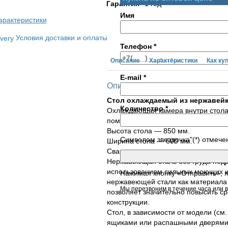
Гарантия
1 год
Имя
арактеристики
Условия доставки и оплаты
Телефон
*
Описание
Характеристики
Как ку
E-mail
*
Описание товара
Стол охлаждаемый из нержавейки
Количество
*
Охлаждающая камера внутри стола
поможет сохранить готовую продук
Высота стола — 850 мм.
Символом звездочка"(*) отмече
Ширина стола — 600 мм.
Сварная конструкция стола выполн
Нержавеющая сталь без труда подда
использованием сильных моющих и
Нажимая кнопку «Отправить», 
нержавеющей стали как материала 
Мы перезвоним в течение часа или в
позволяет значительно повысить ср
конструкции.
Стол, в зависимости от модели (см
ящиками или распашными дверями 