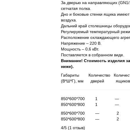
За дверью на направляющих (GN1/1
сетчатая полка.
Дно и боковые стенки ящика имеют 
воздуха.
Дальний край столешницы оборудо
Регулируемый температурный режим
Расположение охлаждающего агрега
Напряжение – 220 В.
Мощность – 0,6 кВт.
Поставляется в собранном виде.
Внимание! Стоимость изделия за
ниже).
Габариты Количество Количес
(В*Ш*Г), мм дверей ящико
850*600*700 1 
850*600*800 1 
850*600*700 — 
850*600*800 — 
4/5
(1 отзыв)