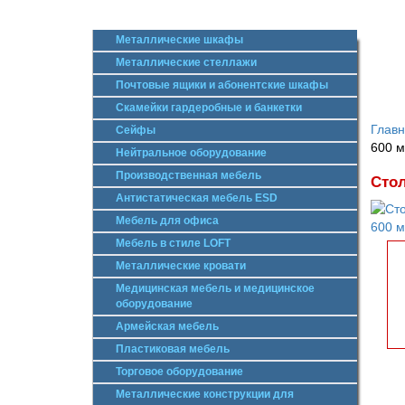
Металлические шкафы
Металлические стеллажи
Почтовые ящики и абонентские шкафы
Скамейки гардеробные и банкетки
Глав
Сейфы
600 м
Нейтральное оборудование
Производственная мебель
Стол
Антистатическая мебель ESD
Мебель для офиса
Мебель в стиле LOFT
Металлические кровати
Медицинская мебель и медицинское
оборудование
Армейская мебель
Пластиковая мебель
Торговое оборудование
Металлические конструкции для