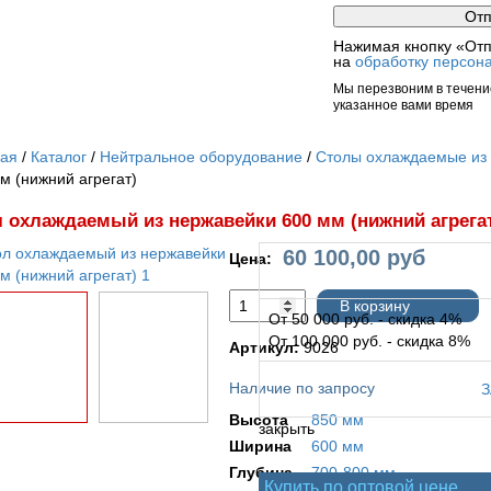
Нажимая кнопку «Отп
на
обработку персон
Мы перезвоним в течение
указанное вами время
ная
Каталог
Нейтральное оборудование
Столы охлаждаемые из
м (нижний агрегат)
 охлаждаемый из нержавейки 600 мм (нижний агрега
60 100,00
руб
Цена:
В корзину
От 50 000 руб. - скидка 4%
От 100 000 руб. - скидка 8%
Артикул:
9026
Наличие по запросу
Высота
850 мм
закрыть
Ширина
600 мм
Глубина
700-800 мм
Купить по оптовой цене