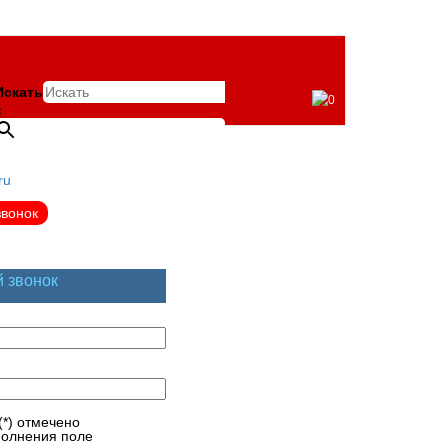
Искать
0
×
ru
звонок
й звонок
(*) отмечено
полнения поле