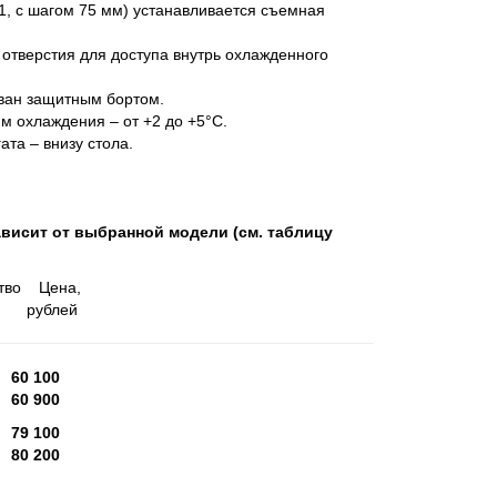
, с шагом 75 мм) устанавливается съемная
отверстия для доступа внутрь охлажденного
ван защитным бортом.
 охлаждения – от +2 до +5°С.
та – внизу стола.
висит от выбранной модели (см. таблицу
тво Цена,
в рублей
—
60 100
—
60 900
2
79 100
2
80 200