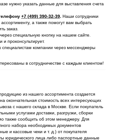
казе нужно указать данные для выставления счета
 телефону
+7 (499) 390-32-39
.
Наши сотрудники
 ассортименту, а также помогут вам выбрать
ь заказ.
через специальную кнопку на нашем сайте.
и и проконсультирует.
 к специалистам компании через мессенджеры
ересованы в сотрудничестве с каждым клиентом!
родукцию из нашего ассортимента создается
ена окончательная стоимость всех интересующих
ывоза с нашего склада в Москве. Если покупатель
ьными услугами доставки, разгрузки, сборки
мо также сообщить об этом менеджеру. Для
лного набора необходимых документов
ые и кассовые чеки и т. д.) от покупателя
ты юридического лица либо паспортные данные