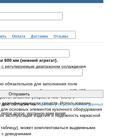
пить
Оплата
Доставка
Отзывы
 600 мм (нижний агрегат).
 с регулируемым диапазоном охлаждения
цию и ингредиенты.
но обязательное для заполнения поле
ена из нержавеющей стали марки AISI 430.
ется влажной уборке, в том числе с
 дезинфицирующих средств. Использование
я даю согласие на
обработку персональных данных
для основных элементов кухонного оборудования
 любое другое, указанное вами время
ок эксплуатации изделия и надежность каркасной
. таблицу), может комплектоваться выдвижными
с доводчиками.