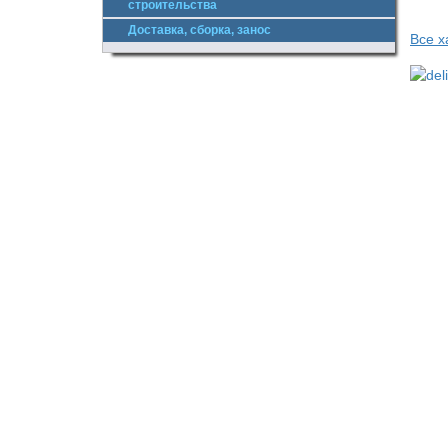
строительства
Доставка, сборка, занос
Все х