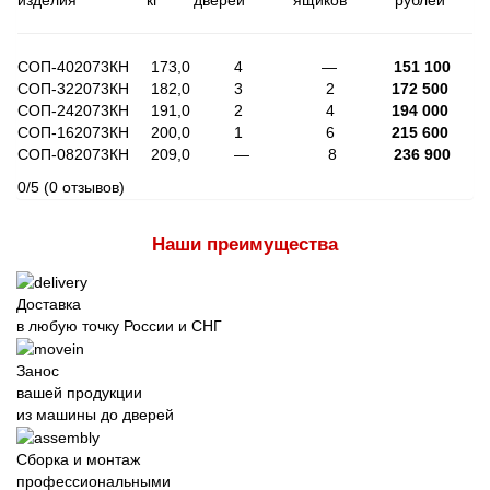
изделия кг дверей ящиков рублей
СОП-402073КН 173,0 4 —
151 100
СОП-322073КН 182,0 3 2
172 500
СОП-242073КН 191,0 2 4
194 000
СОП-162073КН 200,0 1 6
215 600
СОП-082073КН 209,0 — 8
236 900
0/5
(0 отзывов)
Наши преимущества
Доставка
в любую точку России и СНГ
Занос
вашей продукции
из машины до дверей
Сборка и монтаж
профессиональными