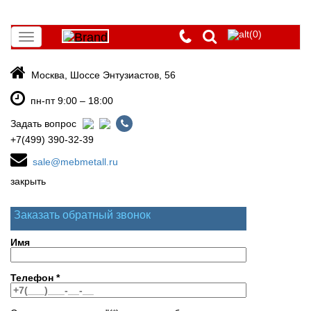
(0)
Toggle
navigation
Москва, Шоссе Энтузиастов, 56
пн-пт 9:00 – 18:00
Задать вопрос
+7(499) 390-32-39
sale@mebmetall.ru
закрыть
Заказать обратный звонок
Имя
Телефон
*