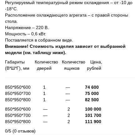
Регулируемый температурный режим охлаждения – от -10 до
-18°С.
Расположение охлаждающего агрегата – с правой стороны
стола.
Напряжение – 220 В.
Мощность – 0,6 кВт.
Поставляется в собранном виде.
Внимание! Стоимость изделия зависит от выбранной
модели (см. таблицу ниже).
Габариты Количество Количество Цена,
(В*Ш*Г), мм дверей ящиков рублей
850*950*600 1 —
74 600
850*950*700 1 —
75 000
850*950*800 1 —
82 500
850*950*600 — 2
100 000
850*950*700 — 2
101 700
850*950*800 — 2
111 900
0/5
(0 отзывов)