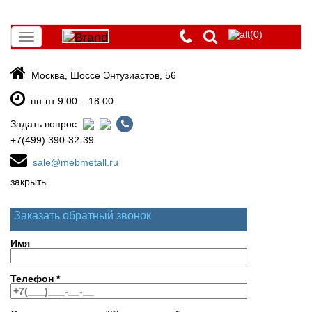
(0)
Toggle
navigation
Москва, Шоссе Энтузиастов, 56
пн-пт 9:00 – 18:00
Задать вопрос
+7(499) 390-32-39
sale@mebmetall.ru
закрыть
Заказать обратный звонок
Имя
Телефон
*