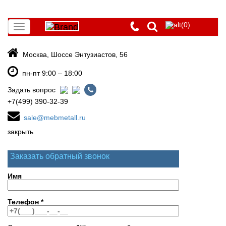
(0)
Toggle
navigation
Москва, Шоссе Энтузиастов, 56
пн-пт 9:00 – 18:00
Задать вопрос
+7(499) 390-32-39
sale@mebmetall.ru
закрыть
Заказать обратный звонок
Имя
Телефон
*