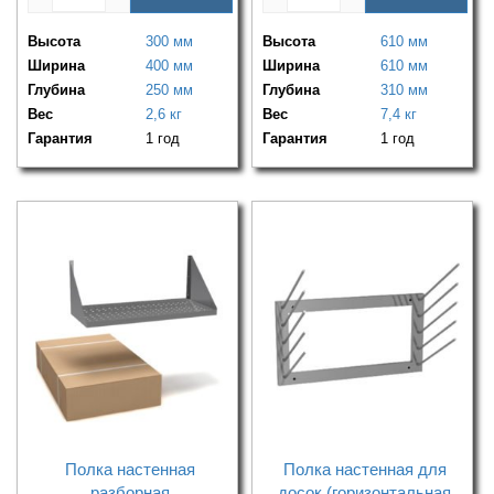
Высота
300 мм
Высота
610 мм
Ширина
400 мм
Ширина
610 мм
Глубина
250 мм
Глубина
310 мм
Вес
2,6 кг
Вес
7,4 кг
Гарантия
1 год
Гарантия
1 год
Полка настенная
Полка настенная для
разборная
досок (горизонтальная