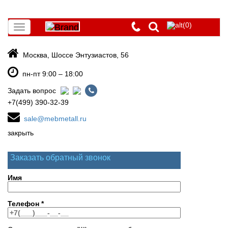
(0)
Toggle
navigation
Москва, Шоссе Энтузиастов, 56
пн-пт 9:00 – 18:00
Задать вопрос
+7(499) 390-32-39
sale@mebmetall.ru
закрыть
Заказать обратный звонок
Имя
Телефон
*