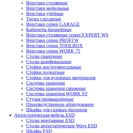
Верстаки столярные
Верстаки мобильные
Верстаки учебные
Тиски слесарные
Верстаки серии GARAGE
Кабинеты батарейные
Верстаки столярные серии EXPERT WS
Верстаки серии PROFI W
Верстаки серии TOOLBOX
Верстаки серии WORK 75
Столы сварочные
Столы шлифовальные
Стойки инструментальные
Стойки подкатные
Стойки для рулонных материалов
Системы хранения
Системы хранения гаражные
Системы хранения WORK ST
Стулья промышленные
Производственное оборудование
Шкафы для газовых баллонов
Антистатическая мебель ESD
Столы монтажные ESD
Столы антистатические Wave ESD
Шкафы ESD