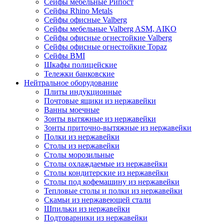
Сейфы мебельные Рипост
Сейфы Rhino Metals
Сейфы офисные Valberg
Сейфы мебельные Valberg ASM, AIKO
Сейфы офисные огнестойкие Valberg
Сейфы офисные огнестойкие Topaz
Сейфы ВМI
Шкафы полицейские
Тележки банковские
Нейтральное оборудование
Плиты индукционные
Почтовые ящики из нержавейки
Ванны моечные
Зонты вытяжные из нержавейки
Зонты приточно-вытяжные из нержавейки
Полки из нержавейки
Столы из нержавейки
Столы морозильные
Столы охлаждаемые из нержавейки
Столы кондитерские из нержавейки
Столы под кофемашину из нержавейки
Тепловые столы и полки из нержавейки
Скамьи из нержавеющей стали
Шпильки из нержавейки
Подтоварники из нержавейки