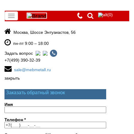
(0)
Toggle
navigation
Москва, Шоссе Энтузиастов, 56
пн-пт 9:00 – 18:00
Задать вопрос
+7(499) 390-32-39
sale@mebmetall.ru
закрыть
Заказать обратный звонок
Имя
Телефон
*