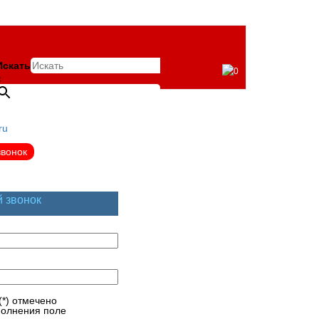
Искать
0
×
ru
звонок
й звонок
(*) отмечено
полнения поле