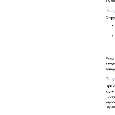
ТК по
Поряд
Отгру
Если 
автот
товар
Полу
При о
адрес
проез
адрес
грузо