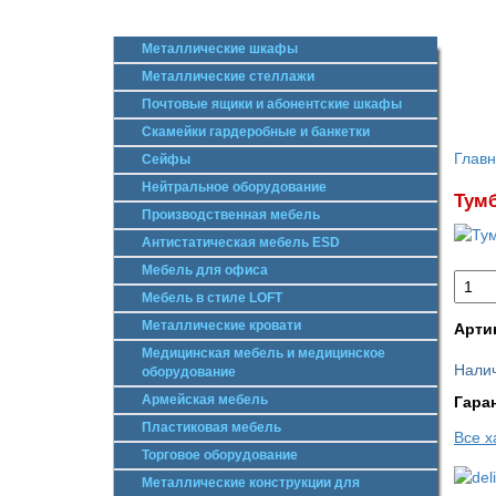
Металлические шкафы
Металлические стеллажи
Почтовые ящики и абонентские шкафы
Скамейки гардеробные и банкетки
Глав
Сейфы
Нейтральное оборудование
Тумб
Производственная мебель
Антистатическая мебель ESD
Мебель для офиса
Мебель в стиле LOFT
Металлические кровати
Арти
Медицинская мебель и медицинское
Налич
оборудование
Армейская мебель
Гара
Пластиковая мебель
Все х
Торговое оборудование
Металлические конструкции для