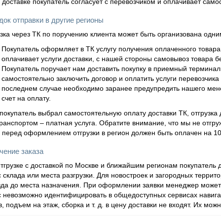
 доставке покупатель согласует с перевозчиком и оплачивает само
ок отправки в другие регионы
зка через ТК по поручению клиента может быть организована одни
Покупатель оформляет в ТК услугу получения оплаченного товара
оплачивает услуги доставки, с нашей стороны самовывоз товара б
Покупатель поручает нам доставить покупку в приемный терминал
самостоятельно заключить договор и оплатить услуги перевозчика л
последнем случае необходимо заранее предупредить нашего мене
счет на оплату.
покупатель выбрал самостоятельную оплату доставки ТК, отгрузка 
ранспортом – платная услуга. Обратите внимание, что мы не отг
 перед оформлением отгрузки в регион должен быть оплачен на 100
чение заказа
тгрузке с доставкой по Москве и ближайшим регионам покупател
 склада или места разгрузки. Для новостроек и загородных терри
да до места назначения. При оформлении заявки менеджер может 
 невозможно идентифицировать в общедоступных сервисах навигац
в, подъем на этаж, сборка и т. д. в цену доставки не входят. Их мо