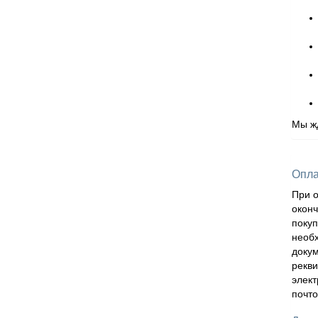
Мы жд
Опла
При о
оконч
покуп
необх
докум
рекви
элек
почто