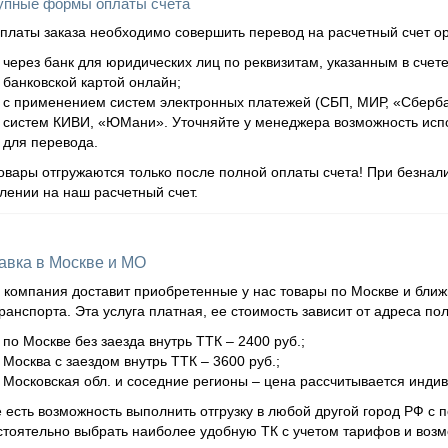
упные формы оплаты счета
платы заказа необходимо совершить перевод на расчетный счет о
через банк для юридических лиц по реквизитам, указанным в счете
банковской картой онлайн;
с применением систем электронных платежей (СБП, МИР, «Сбербан
систем КИВИ, «ЮМани». Уточняйте у менеджера возможность испо
для перевода.
овары отгружаются только после полной оплаты счета! При безна
лении на наш расчетный счет.
авка в Москве и МО
компания доставит приобретенные у нас товары по Москве и бли
ранспорта. Эта услуга платная, ее стоимость зависит от адреса по
по Москве без заезда внутрь ТТК – 2400 руб.;
Москва с заездом внутрь ТТК – 3600 руб.;
Московская обл. и соседние регионы – цена рассчитывается инд
 есть возможность выполнить отгрузку в любой другой город РФ с
тоятельно выбрать наиболее удобную ТК с учетом тарифов и возм