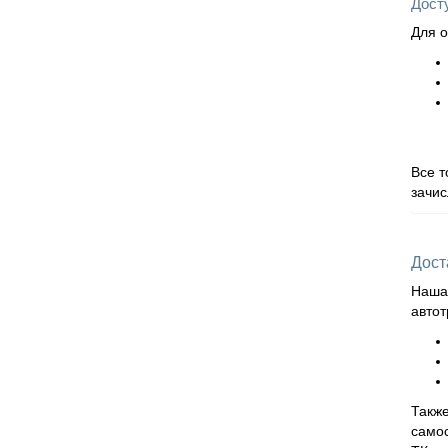
Дост
Для о
Все т
зачис
Дост
Наша 
автот
Также
самос