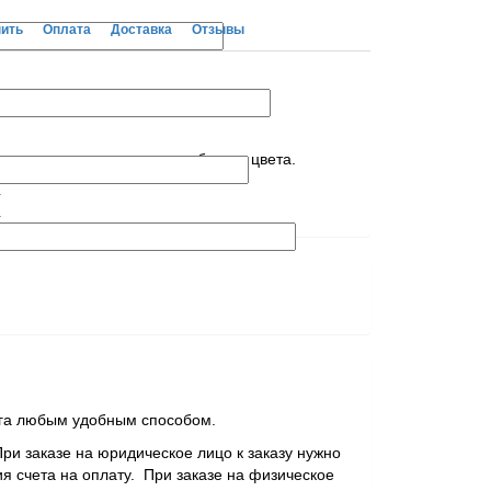
пить
Оплата
Доставка
Отзывы
но-порошковым покрытием белого цвета.
4
4
но обязательное для заполнения поле
я даю согласие на
обработку персональных данных
 любое другое, указанное вами время
ога любым удобным способом.
При заказе на юридическое лицо к заказу нужно
я счета на оплату. При заказе на физическое