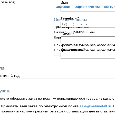
 отзывов)
Имя
Описание
Характеристики
Как ку
Телефон
*
Описание товара
Тумба прикроватная
Размер 800*460*460 мм.
E-mail
*
Корпус сталь окрашенная полимер
Прикроватная тумба без колес 322
Количество
*
Прикроватная тумба без колес 342
Символом звездочка"(*) отмече
ли
нтия
1 год
Нажимая кнопку «Отправить», 
Мы перезвоним в течение часа или в
купить
жете оформить заказ на покупку понравившегося товара из катал
Прислать ваш заказ по электронной почте
sale@mebmetall.ru
. 
приложить карточку реквизитов вашей организации для выставлени