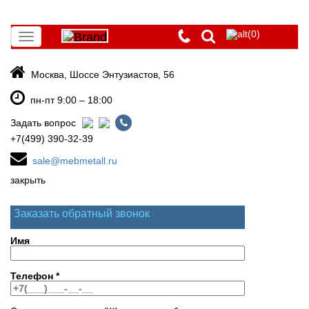
(0)
Toggle
navigation
Москва, Шоссе Энтузиастов, 56
пн-пт 9:00 – 18:00
Задать вопрос
+7(499) 390-32-39
sale@mebmetall.ru
закрыть
Заказать обратный звонок
Имя
Телефон
*