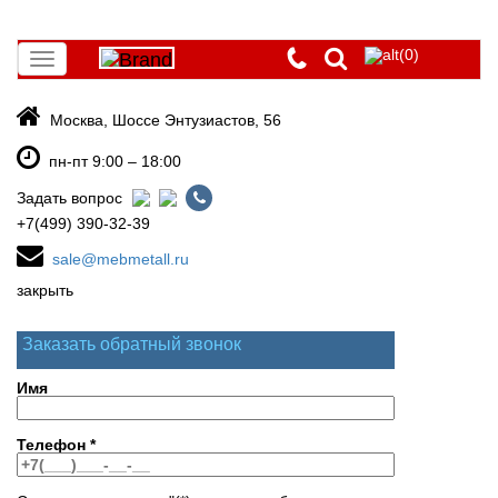
(0)
Toggle
navigation
Москва, Шоссе Энтузиастов, 56
пн-пт 9:00 – 18:00
Задать вопрос
+7(499) 390-32-39
sale@mebmetall.ru
закрыть
Заказать обратный звонок
Имя
Телефон
*