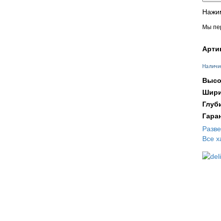
Нажим
Мы пер
Арти
Наличи
Высо
Шири
Глуб
Гара
Разв
Все х