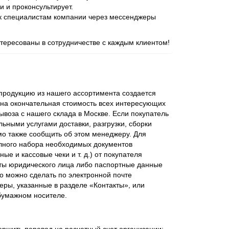
и и проконсультирует.
 к специалистам компании через мессенджеры
ересованы в сотрудничестве с каждым клиентом!
родукцию из нашего ассортимента создается
ена окончательная стоимость всех интересующих
ывоза с нашего склада в Москве. Если покупатель
ьными услугами доставки, разгрузки, сборки
мо также сообщить об этом менеджеру. Для
лного набора необходимых документов
ые и кассовые чеки и т. д.) от покупателя
ты юридического лица либо паспортные данные
о можно сделать по электронной почте
еры, указанные в разделе «Контакты», или
бумажном носителе.