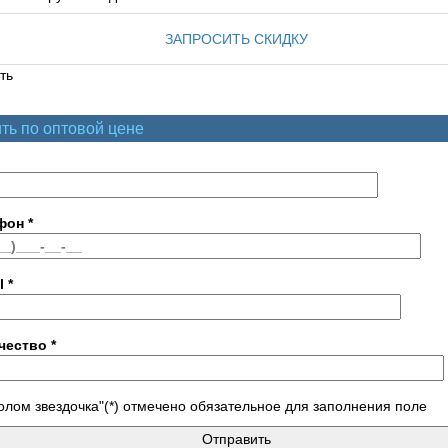
ЗАПРОСИТЬ СКИДКУ
ть
ть по оптовой цене
фон
*
l
*
чество
*
лом звездочка"(*) отмечено обязательное для заполнения поле