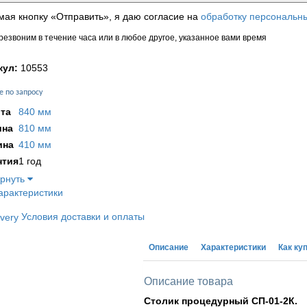
ая кнопку «Отправить», я даю согласие на
обработку персональн
езвоним в течение часа или в любое другое, указанное вами время
кул:
10553
е по запросу
та
840 мм
на
810 мм
ина
410 мм
нтия
1 год
ернуть
арактеристики
Условия доставки и оплаты
Описание
Характеристики
Как ку
Описание товара
Столик процедурный СП-01-2К.