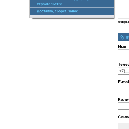
строительства
Доставка, сборка, занос
закры
Купи
Имя
Теле
E-mai
Коли
Симво