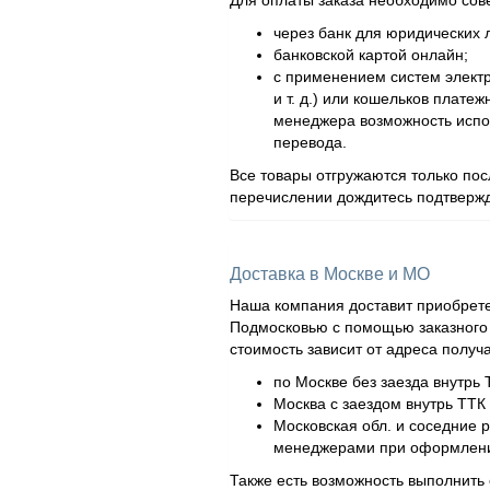
Для оплаты заказа необходимо сов
через банк для юридических л
банковской картой онлайн;
с применением систем элект
и т. д.) или кошельков плат
менеджера возможность испол
перевода.
Все товары отгружаются только по
перечислении дождитесь подтвержд
Доставка в Москве и МО
Наша компания доставит приобрете
Подмосковью с помощью заказного а
стоимость зависит от адреса получ
по Москве без заезда внутрь 
Москва с заездом внутрь ТТК 
Московская обл. и соседние 
менеджерами при оформлени
Также есть возможность выполнить 