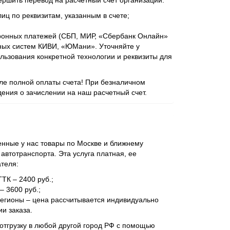
ершить перевод на расчетный счет организации:
иц по реквизитам, указанным в счете;
ронных платежей (СБП, МИР, «Сбербанк Онлайн»
ежных систем КИВИ, «ЮМани». Уточняйте у
ьзования конкретной технологии и реквизиты для
сле полной оплаты счета! При безналичном
ения о зачислении на наш расчетный счет.
нные у нас товары по Москве и ближнему
втотранспорта. Эта услуга платная, ее
ателя:
ТТК – 2400 руб.;
– 3600 руб.;
регионы – цена рассчитывается индивидуально
и заказа.
отгрузку в любой другой город РФ с помощью