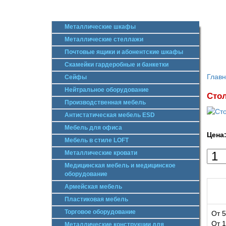
Металлические шкафы
Металлические стеллажи
Почтовые ящики и абонентские шкафы
Скамейки гардеробные и банкетки
Глав
Сейфы
Нейтральное оборудование
Стол
Производственная мебель
Антистатическая мебель ESD
Мебель для офиса
Цена
Мебель в стиле LOFT
Металлические кровати
Медицинская мебель и медицинское
оборудование
Армейская мебель
Пластиковая мебель
Торговое оборудование
От 5
От 1
Металлические конструкции для