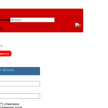
скать
0
ru
звонок
й звонок
(*) отмечено
полнения поле