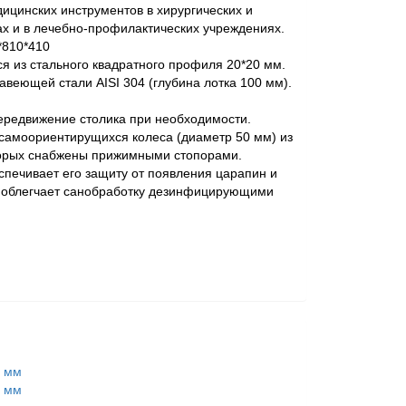
цинских инструментов в хирургических и
ах и в лечебно-профилактических учреждениях.
*810*410
ся из стального квадратного профиля 20*20 мм.
веющей стали AISI 304 (глубина лотка 100 мм).
передвижение столика при необходимости.
 самоориентирущихся колеса (диаметр 50 мм) из
торых снабжены прижимными стопорами.
печивает его защиту от появления царапин и
, облегчает санобработку дезинфицирующими
 мм
 мм