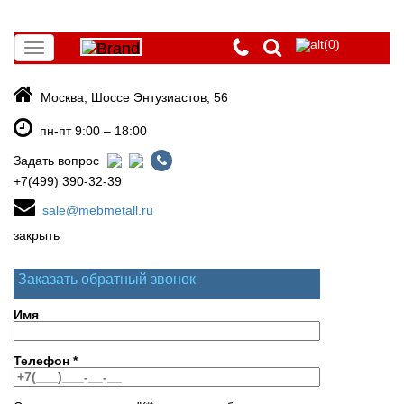
(0)
Toggle
navigation
Москва, Шоссе Энтузиастов, 56
пн-пт 9:00 – 18:00
Задать вопрос
+7(499) 390-32-39
sale@mebmetall.ru
закрыть
Заказать обратный звонок
Имя
Телефон
*