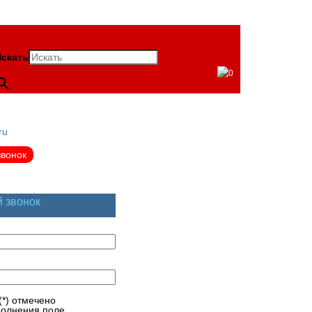
скать
0
ru
звонок
й звонок
(*) отмечено
полнения поле