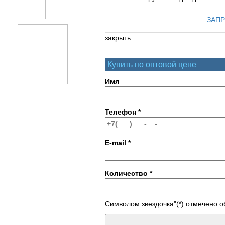
ЗАПР
закрыть
Купить по оптовой цене
Имя
Телефон
*
E-mail
*
Количество
*
Символом звездочка"(*) отмечено 