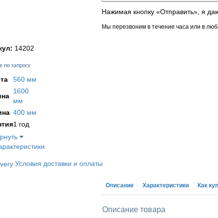
Нажимая кнопку «Отправить», я да
Мы перезвоним в течение часа или в люб
кул:
14202
е по запросу
та
560 мм
1600
на
мм
ина
400 мм
нтия
1 год
ернуть
арактеристики
Условия доставки и оплаты
Описание
Характеристики
Как ку
Описание товара