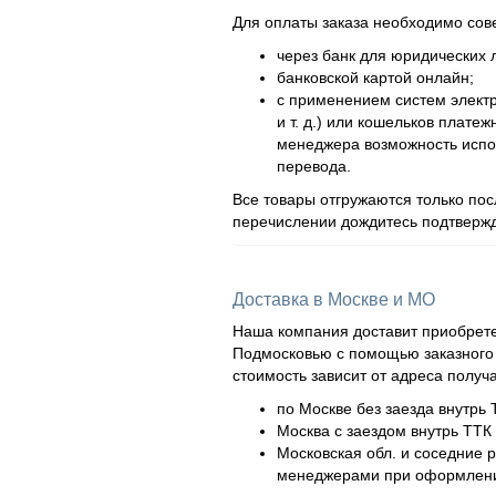
Для оплаты заказа необходимо сов
через банк для юридических л
банковской картой онлайн;
с применением систем элект
и т. д.) или кошельков плат
менеджера возможность испол
перевода.
Все товары отгружаются только по
перечислении дождитесь подтвержд
Доставка в Москве и МО
Наша компания доставит приобрете
Подмосковью с помощью заказного а
стоимость зависит от адреса получ
по Москве без заезда внутрь 
Москва с заездом внутрь ТТК 
Московская обл. и соседние 
менеджерами при оформлени