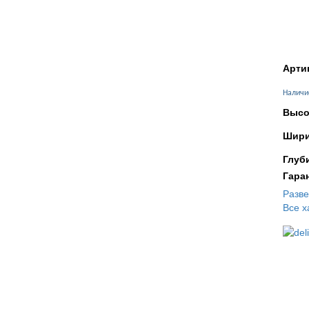
Арти
Наличи
Высо
Шири
Глуб
Гара
Разв
Все х