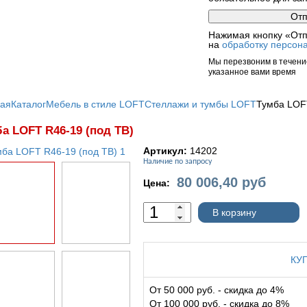
Нажимая кнопку «Отп
на
обработку персон
Мы перезвоним в течение
указанное вами время
ная
Каталог
Мебель в стиле LOFT
Стеллажи и тумбы LOFT
Тумба LOFT
а LOFT R46-19 (под ТВ)
Артикул:
14202
Наличие по запросу
80 006,40
руб
Цена:
В корзину
КУ
От 50 000 руб. - скидка до 4%
От 100 000 руб. - скидка до 8%