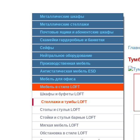
Металлические шкафы
Металлические стеллажи
Почтовые ящики и абонентские шкафы
Скамейки гардеробные и банкетки
Глав
Сейфы
Нейтральное оборудование
Тумб
Производственная мебель
Антистатическая мебель ESD
Мебель для офиса
Мебель в стиле LOFT
Шкафы и буфеты LOFT
Стеллажи и тумбы LOFT
Столы и стулья LOFT
Стойки и стулья барные LOFT
Мягкая мебель LOFT
Обстановка в стиле LOFT