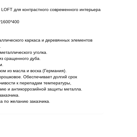
е LOFT для контрастного современного интерьера
*1600*400
аллического каркаса и деревянных элементов
.
 металлического уголка.
з сращенного дуба.
м.
ом из масла и воска (Германия).
рошковое. Обеспечивает долгий срок
йчивости к перепадам температуры,
вию и антикоррозийной защиты металла.
заказчика.
а по желанию заказчика.