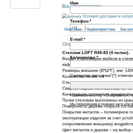
Имя
Все характеристики
Условия доставки и опла
Телефон
*
Описание
Характеристики
Как ку
E-mail
*
Описание товара
Стеллаж LOFT R49-83 (4 полки).
Количество
*
Входит в коллекцию мебели в стил
кафе, баров и жилых помещений.
Размеры внешние (В*Ш*Г), мм: 140
Символом звездочка"(*) отмече
Количество полок – 4
Стеллаж состоит из сварного метал
Сварной каркас изготавливается из
Конструкция дополнена декоративн
Нажимая кнопку «Отправить», 
Полки стеллажа выполнены из сращ
Мы перезвоним в течение часа или в
Поверхность дерева покрыта состав
Покрытие металла – полимерное по
эксплуатации изделия за счет усто
сопротивления внешнему воздейст
Цвет металла и дерева – на выбор 