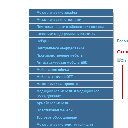
Металлические шкафы
Металлические стеллажи
Почтовые ящики и абонентские шкафы
Скамейки гардеробные и банкетки
Глав
Сейфы
Нейтральное оборудование
Стел
Производственная мебель
Антистатическая мебель ESD
Мебель для офиса
Мебель в стиле LOFT
Металлические кровати
Медицинская мебель и медицинское
оборудование
Армейская мебель
Пластиковая мебель
Торговое оборудование
Металлические конструкции для