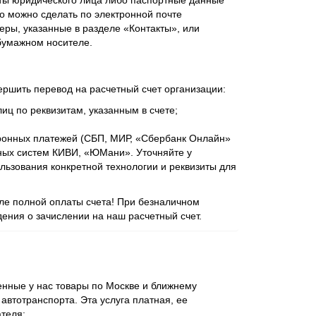
ты юридического лица либо паспортные данные
о можно сделать по электронной почте
еры, указанные в разделе «Контакты», или
бумажном носителе.
ершить перевод на расчетный счет организации:
иц по реквизитам, указанным в счете;
ронных платежей (СБП, МИР, «Сбербанк Онлайн»
ежных систем КИВИ, «ЮМани». Уточняйте у
ьзования конкретной технологии и реквизиты для
сле полной оплаты счета! При безналичном
ения о зачислении на наш расчетный счет.
нные у нас товары по Москве и ближнему
втотранспорта. Эта услуга платная, ее
ателя: