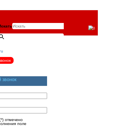
Искать
0
×
ru
звонок
й звонок
(*) отмечено
полнения поле