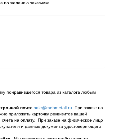
а по желанию заказчика.
пку понравившегося товара из каталога любым
ктронной почте
sale@mebmetall.ru
. При заказе на
ужно приложить карточку реквизитов вашей
 счета на оплату. При заказе на физическое лицо
покупателя и данные документа удостоверяющего
айте.
Мы свяжемся с вами чтобы уточнить