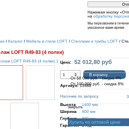
Нажимая кнопку «Отп
на
обработку персон
Мы перезвоним в течение
указанное вами время
ная
Каталог
Мебель в стиле LOFT
Стеллажи и тумбы LOFT
Сте
лаж LOFT R49-83 (4 полки)
52 012,80
руб
Цена:
В корзину
От 50 000 руб. - скидка 4%
От 100 000 руб. - скидка 8%
Артикул:
13588
Наличие по запросу
Высота
1400 мм
закрыть
Ширина
400 мм
Глубина
300 мм
Купить по оптовой цене
Гарантия
1 год