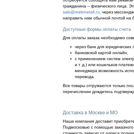
потребуется сообщить нам реквизи
гражданина – физического лица. Эт
sale@mebmetall.ru
, через мессендж
направить нам обычной почтой на 
Доступные формы оплаты счета
Для оплаты заказа необходимо сов
через банк для юридических л
банковской картой онлайн;
с применением систем элект
и т. д.) или кошельков плат
менеджера возможность испол
перевода.
Все товары отгружаются только по
перечислении дождитесь подтвержд
Доставка в Москве и МО
Наша компания доставит приобрете
Подмосковью с помощью заказного а
стоимость зависит от адреса получ