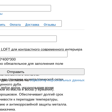
ты
пить
Оплата
Доставка
Отзывы
е LOFT для контрастного современного интерьера
0*400*300
но обязательное для заполнения поле
лического каркаса и деревянных полок.
 качественного металла.
ыми стенками из металлической сетки.
я даю согласие на
обработку персональных данных
енного дуба.
 любое другое, указанное вами время
ом из масла и воска (Германия).
рошковое. Обеспечивает долгий срок
йчивости к перепадам температуры,
вию и антикоррозийной защиты металла.
заказчика.