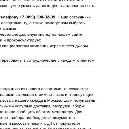
казе нужно указать данные для выставления счета
 телефону
+7 (499) 390-32-39
.
Наши сотрудники
 ассортименту, а также помогут вам выбрать
ь заказ.
через специальную кнопку на нашем сайте.
и и проконсультирует.
 к специалистам компании через мессенджеры
ересованы в сотрудничестве с каждым клиентом!
родукцию из нашего ассортимента создается
ена окончательная стоимость всех интересующих
ывоза с нашего склада в Москве. Если покупатель
ьными услугами доставки, разгрузки, сборки
мо также сообщить об этом менеджеру. Для
лного набора необходимых документов
ые и кассовые чеки и т. д.) от покупателя