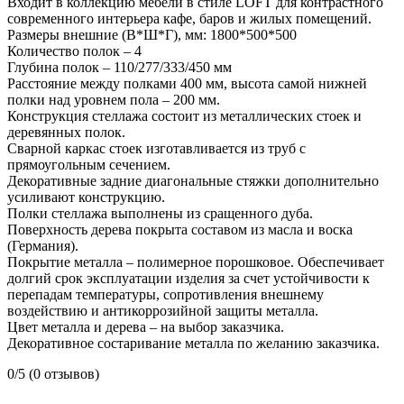
Входит в коллекцию мебели в стиле LOFT для контрастного
современного интерьера кафе, баров и жилых помещений.
Размеры внешние (В*Ш*Г), мм: 1800*500*500
Количество полок – 4
Глубина полок – 110/277/333/450 мм
Расстояние между полками 400 мм, высота самой нижней
полки над уровнем пола – 200 мм.
Конструкция стеллажа состоит из металлических стоек и
деревянных полок.
Сварной каркас стоек изготавливается из труб с
прямоугольным сечением.
Декоративные задние диагональные стяжки дополнительно
усиливают конструкцию.
Полки стеллажа выполнены из сращенного дуба.
Поверхность дерева покрыта составом из масла и воска
(Германия).
Покрытие металла – полимерное порошковое. Обеспечивает
долгий срок эксплуатации изделия за счет устойчивости к
перепадам температуры, сопротивления внешнему
воздействию и антикоррозийной защиты металла.
Цвет металла и дерева – на выбор заказчика.
Декоративное состаривание металла по желанию заказчика.
0/5
(0 отзывов)