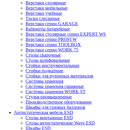
Верстаки столярные
Верстаки мобильные
Верстаки учебные
Тиски слесарные
Верстаки серии GARAGE
Кабинеты батарейные
Верстаки столярные серии EXPERT WS
Верстаки серии PROFI W
Верстаки серии TOOLBOX
Верстаки серии WORK 75
Столы сварочные
Столы шлифовальные
Стойки инструментальные
Стойки подкатные
Стойки для рулонных материалов
Системы хранения
Системы хранения гаражные
Системы хранения WORK ST
Стулья промышленные
Производственное оборудование
Шкафы для газовых баллонов
Антистатическая мебель ESD
Столы монтажные ESD
Столы антистатические Wave ESD
Шкафы ESD