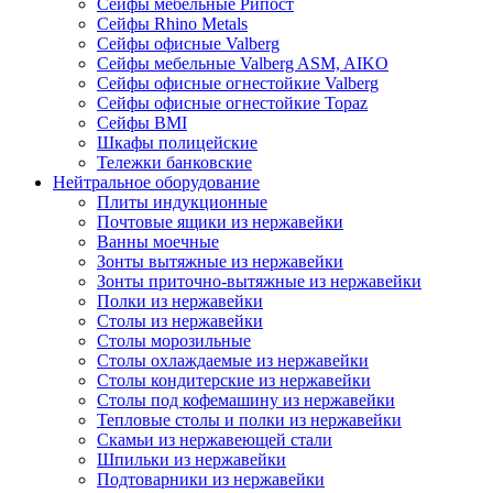
Сейфы мебельные Рипост
Сейфы Rhino Metals
Сейфы офисные Valberg
Сейфы мебельные Valberg ASM, AIKO
Сейфы офисные огнестойкие Valberg
Сейфы офисные огнестойкие Topaz
Сейфы ВМI
Шкафы полицейские
Тележки банковские
Нейтральное оборудование
Плиты индукционные
Почтовые ящики из нержавейки
Ванны моечные
Зонты вытяжные из нержавейки
Зонты приточно-вытяжные из нержавейки
Полки из нержавейки
Столы из нержавейки
Столы морозильные
Столы охлаждаемые из нержавейки
Столы кондитерские из нержавейки
Столы под кофемашину из нержавейки
Тепловые столы и полки из нержавейки
Скамьи из нержавеющей стали
Шпильки из нержавейки
Подтоварники из нержавейки