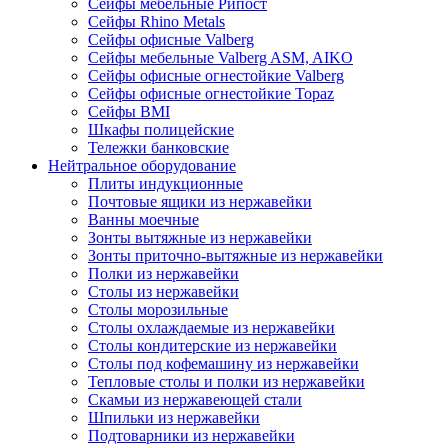
Сейфы мебельные Рипост
Сейфы Rhino Metals
Сейфы офисные Valberg
Сейфы мебельные Valberg ASM, AIKO
Сейфы офисные огнестойкие Valberg
Сейфы офисные огнестойкие Topaz
Сейфы ВМI
Шкафы полицейские
Тележки банковские
Нейтральное оборудование
Плиты индукционные
Почтовые ящики из нержавейки
Ванны моечные
Зонты вытяжные из нержавейки
Зонты приточно-вытяжные из нержавейки
Полки из нержавейки
Столы из нержавейки
Столы морозильные
Столы охлаждаемые из нержавейки
Столы кондитерские из нержавейки
Столы под кофемашину из нержавейки
Тепловые столы и полки из нержавейки
Скамьи из нержавеющей стали
Шпильки из нержавейки
Подтоварники из нержавейки