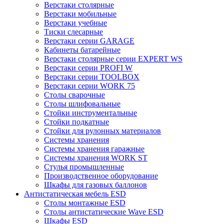
Верстаки столярные
Верстаки мобильные
Верстаки учебные
Тиски слесарные
Верстаки серии GARAGE
Кабинеты батарейные
Верстаки столярные серии EXPERT WS
Верстаки серии PROFI W
Верстаки серии TOOLBOX
Верстаки серии WORK 75
Столы сварочные
Столы шлифовальные
Стойки инструментальные
Стойки подкатные
Стойки для рулонных материалов
Системы хранения
Системы хранения гаражные
Системы хранения WORK ST
Стулья промышленные
Производственное оборудование
Шкафы для газовых баллонов
Антистатическая мебель ESD
Столы монтажные ESD
Столы антистатические Wave ESD
Шкафы ESD