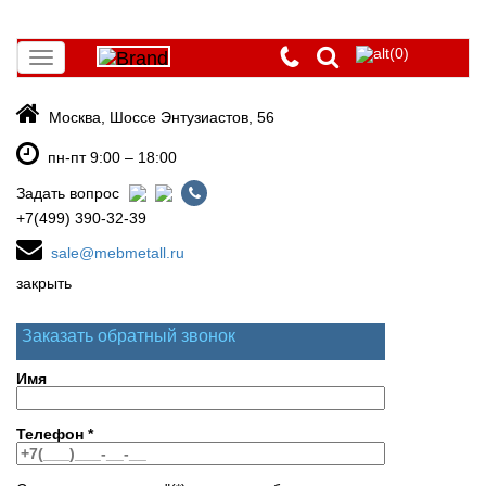
(0)
Toggle
navigation
Москва, Шоссе Энтузиастов, 56
пн-пт 9:00 – 18:00
Задать вопрос
+7(499) 390-32-39
sale@mebmetall.ru
закрыть
Заказать обратный звонок
Имя
Телефон
*