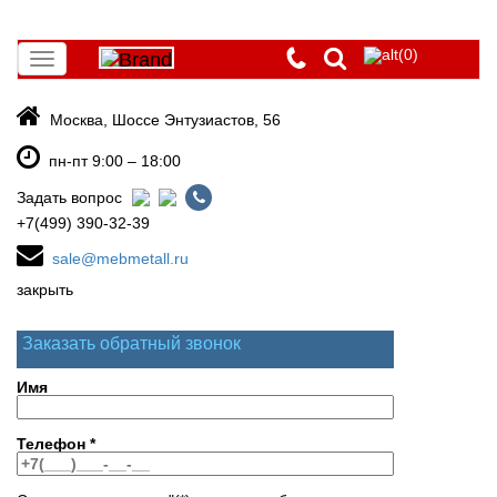
(0)
Toggle
navigation
Москва, Шоссе Энтузиастов, 56
пн-пт 9:00 – 18:00
Задать вопрос
+7(499) 390-32-39
sale@mebmetall.ru
закрыть
Заказать обратный звонок
Имя
Телефон
*