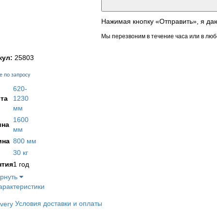
Нажимая кнопку «Отправить», я да
Мы перезвоним в течение часа или в люб
кул:
25803
е по запросу
620-
та
1230
мм
1600
на
мм
ина
800 мм
30 кг
нтия
1 год
ернуть
арактеристики
Условия доставки и оплаты