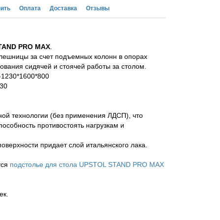
пить
Оплата
Доставка
Отзывы
STAND PRO MAX
.
олешницы за счет подъемных колонн в опорах
ования сидячей и стоячей работы за столом.
-1230*1600*800
230
ной технологии (без применения ЛДСП), что
способность противостоять нагрузкам и
оверхности придает слой итальянского лака.
тся
подстолье для стола UPSTOL STAND PRO MAX
ек.