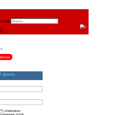
скать
0
ru
звонок
й звонок
(*) отмечено
полнения поле