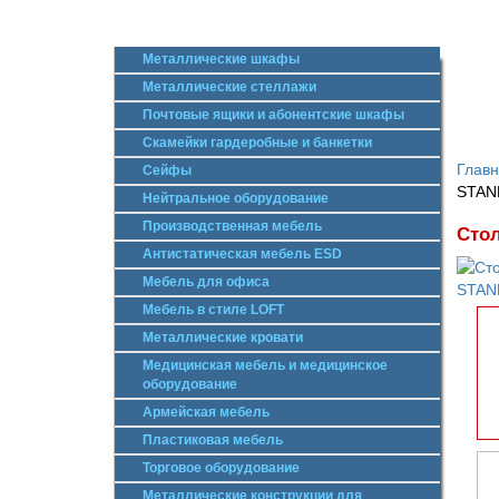
Металлические шкафы
Металлические стеллажи
Почтовые ящики и абонентские шкафы
Скамейки гардеробные и банкетки
Глав
Сейфы
STAN
Нейтральное оборудование
Производственная мебель
Сто
Антистатическая мебель ESD
Мебель для офиса
Мебель в стиле LOFT
Металлические кровати
Медицинская мебель и медицинское
оборудование
Армейская мебель
Пластиковая мебель
Торговое оборудование
Металлические конструкции для