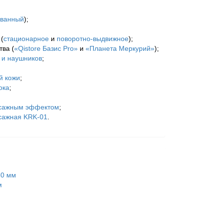
ванный
);
(
стационарное
и
поворотно-выдвижное
);
ва (
«Qistore Базис Pro»
и
«Планета Меркурий»
);
 и наушников
;
й кожи
;
ока
;
ассажным эффектом
;
сажная KRK-01
.
30 мм
м