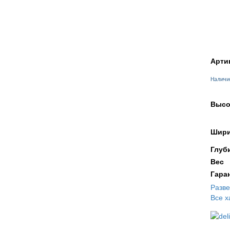
Арти
Наличи
Высо
Шири
Глуб
Вес
Гара
Разв
Все х