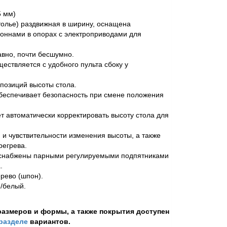
5 мм)
толье) раздвижная в ширину, оснащена
оннами в опорах с электроприводами для
авно, почти бесшумно.
ествляется с удобного пульта сбоку у
позиций высоты стола.
беспечивает безопасность при смене положения
т автоматически корректировать высоту стола для
и чувствительности изменения высоты, а также
регрева.
 снабжены парными регулируемыми подпятниками
.
рево (шпон).
/белый.
азмеров и формы, а также покрытия доступен
разделе
вариантов.