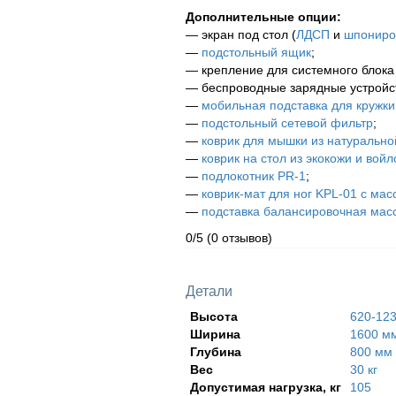
Дополнительные опции:
— экран под стол (
ЛДСП
и
шпониро
—
подстольный ящик
;
— крепление для системного блока 
— беспроводные зарядные устройст
—
мобильная подставка для кружки
—
подстольный сетевой фильтр
;
—
коврик для мышки из натурально
—
коврик на стол из экокожи и войл
—
подлокотник PR-1
;
—
коврик-мат для ног KPL-01 с м
—
подставка балансировочная мас
0/5
(0 отзывов)
Детали
Высота
620-12
Ширина
1600 м
Глубина
800 мм
Вес
30 кг
Допустимая нагрузка, кг
105