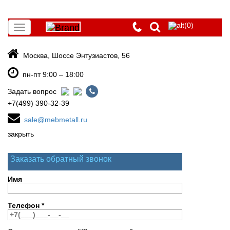
(0)
Toggle
navigation
Москва, Шоссе Энтузиастов, 56
пн-пт 9:00 – 18:00
Задать вопрос
+7(499) 390-32-39
sale@mebmetall.ru
закрыть
Заказать обратный звонок
Имя
Телефон
*