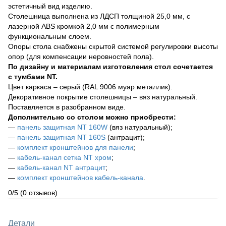
эстетичный вид изделию.
Столешница выполнена из ЛДСП толщиной 25,0 мм, с
лазерной ABS кромкой 2,0 мм с полимерным
функциональным слоем.
Опоры стола снабжены скрытой системой регулировки высоты
опор (для компенсации неровностей пола).
По дизайну и материалам изготовления стол сочетается
с тумбами NT.
Цвет каркаса – серый (RAL 9006 муар металлик).
Декоративное покрытие столешницы – вяз натуральный.
Поставляется в разобранном виде.
Дополнительно со столом можно приобрести:
—
панель защитная NT 160W
(вяз натуральный);
—
панель защитная NT 160S
(антрацит);
—
комплект кронштейнов для панели
;
—
кабель-канал сетка NT хром
;
—
кабель-канал NT антрацит
;
—
комплект кронштейнов кабель-канала
.
0/5
(0 отзывов)
Детали