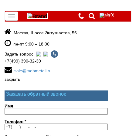
(0)
Toggle
navigation
Москва, Шоссе Энтузиастов, 56
пн-пт 9:00 – 18:00
Задать вопрос
+7(499) 390-32-39
sale@mebmetall.ru
закрыть
Заказать обратный звонок
Имя
Телефон
*