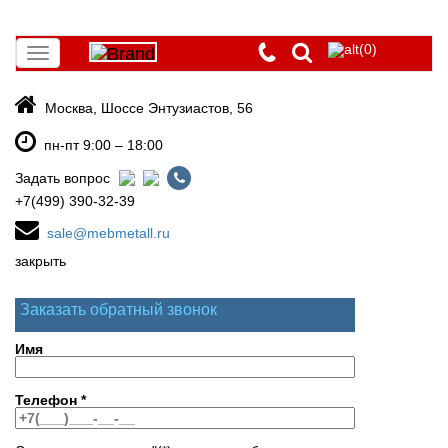
(0)
Toggle
navigation
Москва, Шоссе Энтузиастов, 56
пн-пт 9:00 – 18:00
Задать вопрос
+7(499) 390-32-39
sale@mebmetall.ru
закрыть
Заказать обратный звонок
Имя
Телефон
*