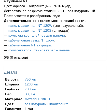
с тумбами NT.
Цвет каркаса – антрацит (RAL 7016 муар).
Декоративное покрытие столешницы – вяз натуральный.
Поставляется в разобранном виде.
Дополнительно со столом можно приобрести:
—
панель защитная NT 120W
(вяз натуральный);
—
панель защитная NT 120S
(антрацит);
—
комплект кронштейнов для панели
;
—
кабель-канал сетка NT хром
;
—
кабель-канал NT антрацит
;
—
комплект кронштейнов кабель-канала
.
0/5
(0 отзывов)
Детали
Высота
750 мм
Ширина
1200 мм
Глубина
700 мм
Вес
33,0 кг
Материал
металл + ЛДСП
Цвет
вяз натуральный/антрацит
Гарантия
1 год