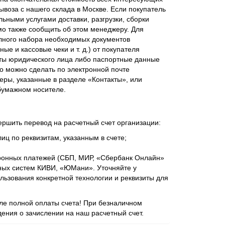
ывоза с нашего склада в Москве. Если покупатель
ьными услугами доставки, разгрузки, сборки
мо также сообщить об этом менеджеру. Для
лного набора необходимых документов
ые и кассовые чеки и т. д.) от покупателя
ты юридического лица либо паспортные данные
о можно сделать по электронной почте
еры, указанные в разделе «Контакты», или
бумажном носителе.
ершить перевод на расчетный счет организации:
иц по реквизитам, указанным в счете;
ронных платежей (СБП, МИР, «Сбербанк Онлайн»
ежных систем КИВИ, «ЮМани». Уточняйте у
ьзования конкретной технологии и реквизиты для
сле полной оплаты счета! При безналичном
ения о зачислении на наш расчетный счет.