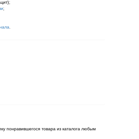
цит);
ли
;
анала
.
пку понравившегося товара из каталога любым