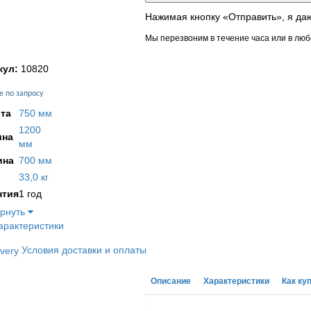
Нажимая кнопку «Отправить», я да
Мы перезвоним в течение часа или в люб
кул:
10820
е по запросу
та
750 мм
1200
на
мм
ина
700 мм
33,0 кг
нтия
1 год
ернуть
арактеристики
Условия доставки и оплаты
Описание
Характеристики
Как ку