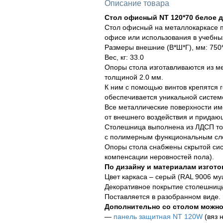
Описание товара
Стол офисный NT 120*70 белое 
Стол офисный на металлокаркасе п
офисе или использования в учебны
Размеры внешние (В*Ш*Г), мм: 750
Вес, кг: 33.0
Опоры стола изготавливаются из м
толщиной 2.0 мм.
К ним с помощью винтов крепятся 
обеспечивается уникальной систем
Все металлические поверхности и
от внешнего воздействия и придаю
Столешница выполнена из ЛДСП тол
с полимерным функциональным сл
Опоры стола снабжены скрытой сис
компенсации неровностей пола).
По дизайну и материалам изгото
Цвет каркаса – серый (RAL 9006 му
Декоративное покрытие столешницы
Поставляется в разобранном виде.
Дополнительно со столом можно
—
панель защитная NT 120W
(вяз 