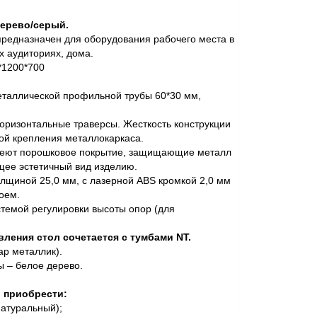
дерево/серый.
редназначен для оборудования рабочего места в
х аудиториях, дома.
*1200*700
еталлической профильной трубы 60*30 мм,
горизонтальные траверсы. Жесткость конструкции
ой крепления металлокаркаса.
меют порошковое покрытие, защищающие металл
щее эстетичный вид изделию.
щиной 25,0 мм, с лазерной ABS кромкой 2,0 мм
оем.
темой регулировки высоты опор (для
вления стол сочетается с тумбами NT.
ар металлик).
 – белое дерево.
 приобрести:
натуральный);