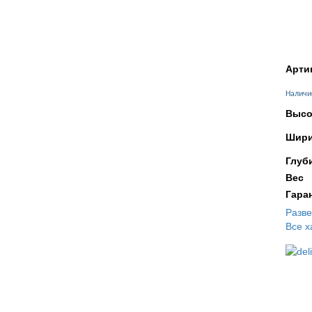
Арти
Наличи
Высо
Шири
Глуб
Вес
Гара
Разв
Все х