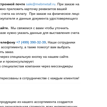
ктронной почте
sale@mebmetall.ru
. При заказе на
ужно приложить карточку реквизитов вашей
 счета на оплату. При заказе на физическое лицо
покупателя и данные документа удостоверяющего
айте.
Мы свяжемся с вами чтобы уточнить
казе нужно указать данные для выставления счета
 телефону
+7 (499) 390-32-39
.
Наши сотрудники
 ассортименту, а также помогут вам выбрать
ь заказ.
через специальную кнопку на нашем сайте.
и и проконсультирует.
 к специалистам компании через мессенджеры
ересованы в сотрудничестве с каждым клиентом!
родукцию из нашего ассортимента создается
ена окончательная стоимость всех интересующих