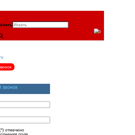
скать
0
ru
звонок
й звонок
(*) отмечено
полнения поле