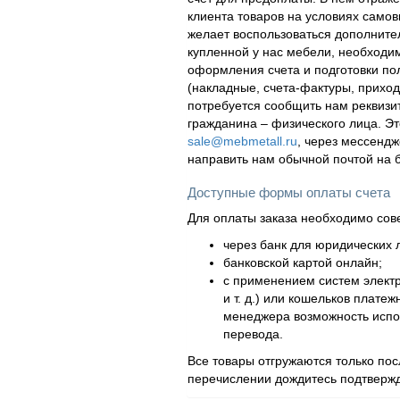
клиента товаров на условиях самов
желает воспользоваться дополнител
купленной у нас мебели, необходи
оформления счета и подготовки по
(накладные, счета-фактуры, приходн
потребуется сообщить нам реквизи
гражданина – физического лица. Эт
sale@mebmetall.ru
, через мессендж
направить нам обычной почтой на 
Доступные формы оплаты счета
Для оплаты заказа необходимо сов
через банк для юридических л
банковской картой онлайн;
с применением систем элект
и т. д.) или кошельков плат
менеджера возможность испол
перевода.
Все товары отгружаются только по
перечислении дождитесь подтвержд