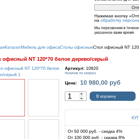
Нажимая кнопку «Отп
на
обработку персон
Мы перезвоним в течение
указанное вами время
ная
Каталог
Мебель для офиса
Столы офисные
Стол офисный NT 120
 офисный NT 120*70 белое дерево/серый
Артикул:
10820
Наличие по запросу
10 980,00
руб
Цена:
В корзину
КУ
От 50 000 руб. - скидка 4%
От 100 000 руб. - скидка 8%