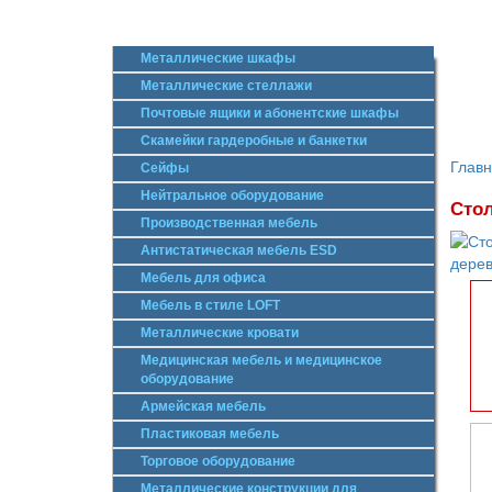
Металлические шкафы
Металлические стеллажи
Почтовые ящики и абонентские шкафы
Скамейки гардеробные и банкетки
Глав
Сейфы
Нейтральное оборудование
Стол
Производственная мебель
Антистатическая мебель ESD
Мебель для офиса
Мебель в стиле LOFT
Металлические кровати
Медицинская мебель и медицинское
оборудование
Армейская мебель
Пластиковая мебель
Торговое оборудование
Металлические конструкции для