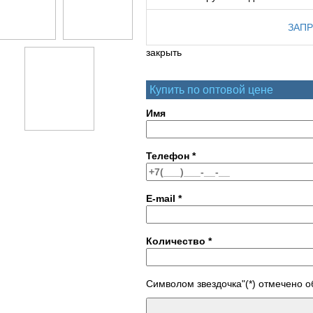
ЗАПР
закрыть
Купить по оптовой цене
Имя
Телефон
*
E-mail
*
Количество
*
Символом звездочка"(*) отмечено 