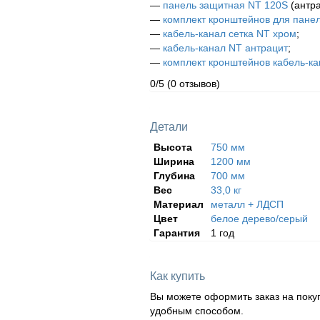
—
панель защитная NT 120S
(антра
—
комплект кронштейнов для пане
—
кабель-канал сетка NT хром
;
—
кабель-канал NT антрацит
;
—
комплект кронштейнов кабель-к
0/5
(0 отзывов)
Детали
Высота
750 мм
Ширина
1200 мм
Глубина
700 мм
Вес
33,0 кг
Материал
металл + ЛДСП
Цвет
белое дерево/серый
Гарантия
1 год
Как купить
Вы можете оформить заказ на поку
удобным способом.