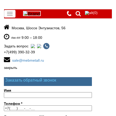
(0)
Toggle
navigation
Москва, Шоссе Энтузиастов, 56
пн-пт 9:00 – 18:00
Задать вопрос
+7(499) 390-32-39
sale@mebmetall.ru
закрыть
Заказать обратный звонок
Имя
Телефон
*