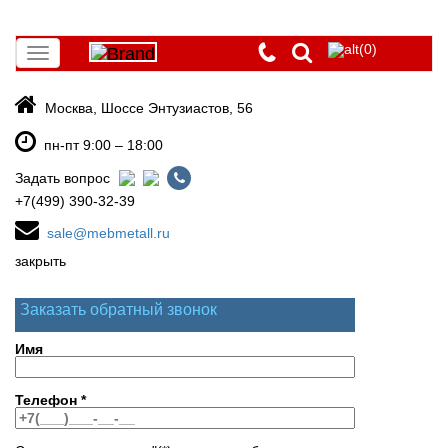
(0)
Toggle
navigation
Москва, Шоссе Энтузиастов, 56
пн-пт 9:00 – 18:00
Задать вопрос
+7(499) 390-32-39
sale@mebmetall.ru
закрыть
Заказать обратный звонок
Имя
Телефон
*