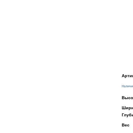
Арти
Наличи
Высо
Шири
Глуб
Вес