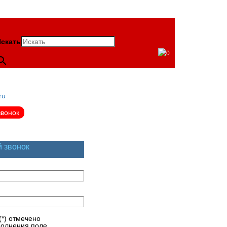
скать
0
ru
звонок
й звонок
(*) отмечено
полнения поле