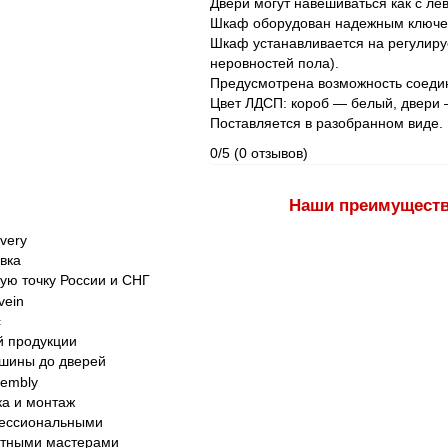
Двери могут навешиваться как с лев
Шкаф оборудован надежным ключев
Шкаф устанавливается на регулир
неровностей пола).
Предусмотрена возможность соедин
Цвет ЛДСП: короб — белый, двери 
Поставляется в разобранном виде.
0/5
(0 отзывов)
Наши преимущест
вка
ую точку России и СНГ
с
 продукции
шины до дверей
а и монтаж
ессиональными
ытными мастерами