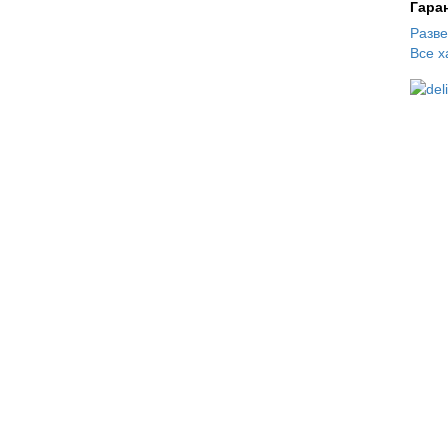
Гара
Разв
Все х