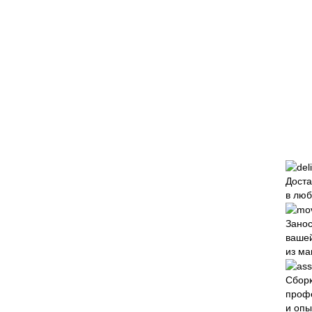
Доста
в люб
Зано
вашей
из ма
Сборк
проф
и оп