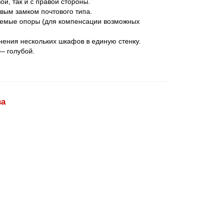
ой, так и с правой стороны.
ым замком почтового типа.
уемые опоры (для компенсации возможных
ения нескольких шкафов в единую стенку.
— голубой.
ва