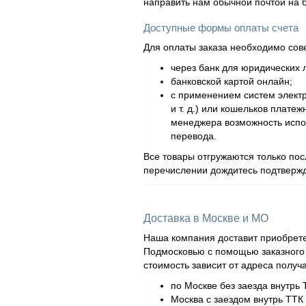
направить нам обычной почтой на 
Доступные формы оплаты счета
Для оплаты заказа необходимо сов
через банк для юридических л
банковской картой онлайн;
с применением систем элект
и т. д.) или кошельков плат
менеджера возможность испол
перевода.
Все товары отгружаются только по
перечислении дождитесь подтвержд
Доставка в Москве и МО
Наша компания доставит приобрете
Подмосковью с помощью заказного а
стоимость зависит от адреса получ
по Москве без заезда внутрь 
Москва с заездом внутрь ТТК 