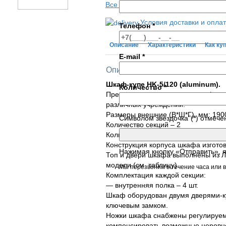
Все характеристики
Условия доставки и опла
Телефон
*
Описание
Характеристики
Как ку
E-mail
*
Описание товара
Шкаф-купе НK-5/120 (aluminum).
Количество
*
Предназначен для хранения офисно
различных учреждений.
Размеры внешние (В*Ш*Г), мм: 190
Символом звездочка"(*) отмече
Количество секций – 2
Количество ярусов хранения – 5
Конструкция корпуса шкафа изготов
Нажимая кнопку «Отправить», 
Топ и двери шкафа выполнены из Л
модели (см. таблицу).
Мы перезвоним в течение часа или в
Комплектация каждой секции:
— внутренняя полка – 4 шт.
Шкаф оборудован двумя дверями-к
ключевым замком.
Ножки шкафа снабжены регулируе
компенсировать возможные неровно