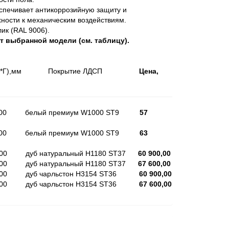
спечивает антикоррозийную защиту и
хности к механическим воздействиям.
ик (RAL 9006).
т выбранной модели (см. таблицу).
 (В*Ш*Г),мм Покрытие ЛДСП
Цена,
*400 белый премиум W1000 ST9
57
*600 белый премиум W1000 ST9
63
400 дуб натуральный H1180 ST37
60 900,00
600 дуб натуральный H1180 ST37
67 600,00
*400 дуб чарльстон H3154 ST36
60 900,00
*600 дуб чарльстон H3154 ST36
67 600,00