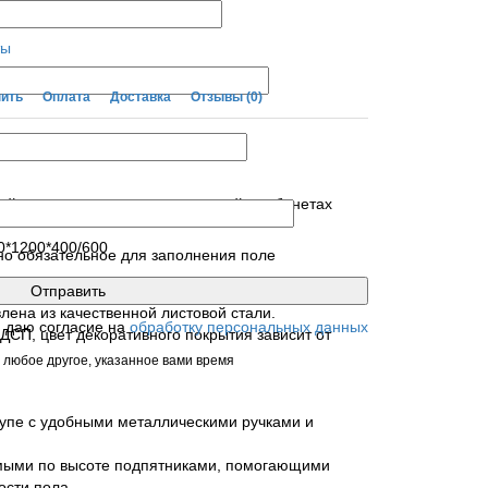
ты
пить
Оплата
Доставка
Отзывы
(0)
й документации и личных вещей в кабинетах
0*1200*400/600
но обязательное для заполнения поле
лена из качественной листовой стали.
я даю согласие на
обработку персональных данных
ДСП, цвет декоративного покрытия зависит от
 любое другое, указанное вами время
упе с удобными металлическими ручками и
мыми по высоте подпятниками, помогающими
сти пола.