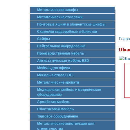
Металлические шкафы
Металлические стеллажи
Почтовые ящики и абонентские шкафы
Скамейки гардеробные и банкетки
Глав
Сейфы
Нейтральное оборудование
Шкаф
Производственная мебель
Антистатическая мебель ESD
Мебель для офиса
Мебель в стиле LOFT
Металлические кровати
Медицинская мебель и медицинское
оборудование
Армейская мебель
Пластиковая мебель
Торговое оборудование
Металлические конструкции для
строительства