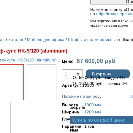
Нажимая кнопку «Отп
на
обработку персон
Мы перезвоним в течение
указанное вами время
ная
Каталог
Мебель для офиса
Шкафы и полки офисные
Шкаф-
-купе НK-5/120 (aluminum)
67 600,00
руб
Цена:
В корзину
От 50 000 руб. - скидка 4%
От 100 000 руб. - скидка 8%
Артикул:
18380
Наличие по запросу
Высота
1900 мм
закрыть
Ширина
1200 мм
Глубина
400/600 мм
Купить по оптовой цене
Гарантия
1 год
Имя