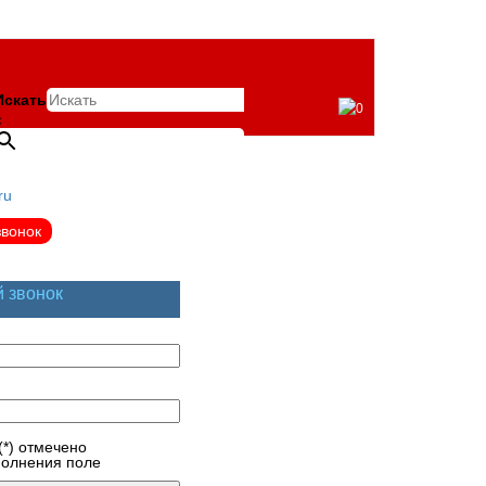
Искать
0
×
ru
звонок
й звонок
(*) отмечено
полнения поле