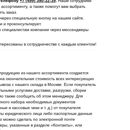
 телефону
+7 (499) 390-32-39
.
Наши сотрудники
 ассортименту, а также помогут вам выбрать
ь заказ.
через специальную кнопку на нашем сайте.
и и проконсультирует.
 к специалистам компании через мессенджеры
ересованы в сотрудничестве с каждым клиентом!
родукцию из нашего ассортимента создается
ена окончательная стоимость всех интересующих
ывоза с нашего склада в Москве. Если покупатель
ьными услугами доставки, разгрузки, сборки
мо также сообщить об этом менеджеру. Для
лного набора необходимых документов
ые и кассовые чеки и т. д.) от покупателя
ты юридического лица либо паспортные данные
о можно сделать по электронной почте
еры, указанные в разделе «Контакты», или