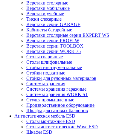
Верстаки столярные
Верстаки мобильные
Верстаки учебные
Тиски слесарные
Верстаки серии GARAGE
Кабинеты батарейные
Верстаки столярные серии EXPERT WS
Верстаки серии PROFI W
Верстаки серии TOOLBOX
Верстаки серии WORK 75
Столы сварочные
Столы шлифовальные
Стойки инструментальные
Стойки подкатные
Стойки для рулонных материалов
Системы хранения
Системы хранения гаражные
Системы хранения WORK ST
Стулья промышленные
Производственное оборудование
Шкафы для газовых баллонов
Антистатическая мебель ESD
Столы монтажные ESD
Столы антистатические Wave ESD
Шкафы ESD