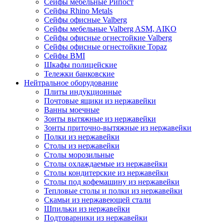
Сейфы мебельные Рипост
Сейфы Rhino Metals
Сейфы офисные Valberg
Сейфы мебельные Valberg ASM, AIKO
Сейфы офисные огнестойкие Valberg
Сейфы офисные огнестойкие Topaz
Сейфы ВМI
Шкафы полицейские
Тележки банковские
Нейтральное оборудование
Плиты индукционные
Почтовые ящики из нержавейки
Ванны моечные
Зонты вытяжные из нержавейки
Зонты приточно-вытяжные из нержавейки
Полки из нержавейки
Столы из нержавейки
Столы морозильные
Столы охлаждаемые из нержавейки
Столы кондитерские из нержавейки
Столы под кофемашину из нержавейки
Тепловые столы и полки из нержавейки
Скамьи из нержавеющей стали
Шпильки из нержавейки
Подтоварники из нержавейки