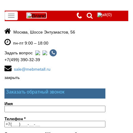
(0)
Toggle
navigation
Москва, Шоссе Энтузиастов, 56
пн-пт 9:00 – 18:00
Задать вопрос
+7(499) 390-32-39
sale@mebmetall.ru
закрыть
Заказать обратный звонок
Имя
Телефон
*