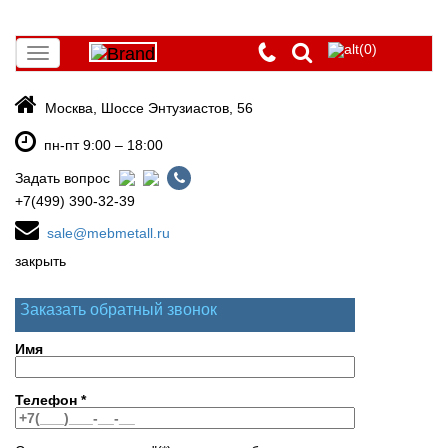
(0)
Toggle
navigation
Москва, Шоссе Энтузиастов, 56
пн-пт 9:00 – 18:00
Задать вопрос
+7(499) 390-32-39
sale@mebmetall.ru
закрыть
Заказать обратный звонок
Имя
Телефон
*