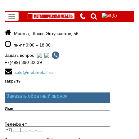
(0)
Toggle
navigation
Москва, Шоссе Энтузиастов, 56
пн-пт 9:00 – 18:00
Задать вопрос
+7(499) 390-32-39
sale@mebmetall.ru
закрыть
Заказать обратный звонок
Имя
Телефон
*