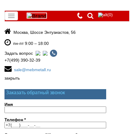
(0)
Toggle
navigation
Москва, Шоссе Энтузиастов, 56
пн-пт 9:00 – 18:00
Задать вопрос
+7(499) 390-32-39
sale@mebmetall.ru
закрыть
Заказать обратный звонок
Имя
Телефон
*