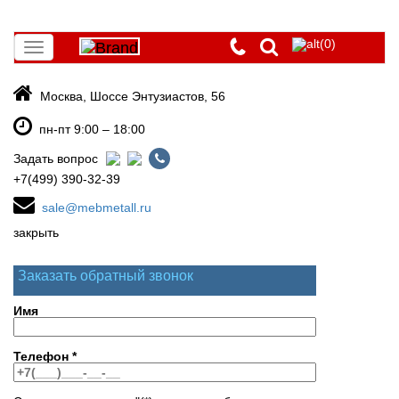
(0)
Toggle
navigation
Москва, Шоссе Энтузиастов, 56
пн-пт 9:00 – 18:00
Задать вопрос
+7(499) 390-32-39
sale@mebmetall.ru
закрыть
Заказать обратный звонок
Имя
Телефон
*