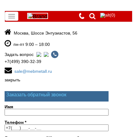
(0)
Toggle
navigation
Москва, Шоссе Энтузиастов, 56
пн-пт 9:00 – 18:00
Задать вопрос
+7(499) 390-32-39
sale@mebmetall.ru
закрыть
Заказать обратный звонок
Имя
Телефон
*